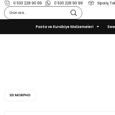
0 530 228 90 99
0 530 228 90 99
Sipariş Ta
Pasta ve Kurabiye Malzemeleri
Swe
Doğ
Anasayfa
Pasta v
3D MORPHO