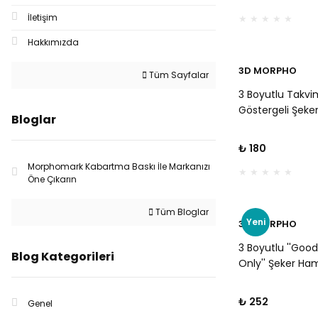
Günü, Kutlama 
İletişim
Kurabiyeler İçin
Hakkımızda
3D MORPHO
Tüm Sayfalar
3 Boyutlu Takvi
Göstergeli Şeke
Bloglar
Hamuru Kabartm
Kalıbı - Özel Gün
₺ 180
Düğün ve Doğ
Morphomark Kabartma Baskı İle Markanızı
Kurabiyeleri İçin
Öne Çıkarın
Tüm Bloglar
Yeni
3D MORPHO
3 Boyutlu ''Good
Blog Kategorileri
Only'' Şeker Ha
Kabartma Baskı K
Parti, Doğum G
₺ 252
Genel
Pozitif Konseptli