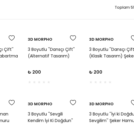
Toplam 51
3D MORPHO
3D MORPHO
ı Çift''
3 Boyutlu ''Dansçı Çift''
3 Boyutlu ''Dansçı Çift
Kabartma
(Alternatif Tasarım)
(Klasik Tasarım) Şeke
ğün,
Şeker Hamuru Kabartma
Hamuru Kabartma Ba
tik
Baskı Kalıbı - Düğün,
Kalıbı - Düğün, Nişan 
₺ 200
₺ 200
Nişan ve Romantik
Romantik Kurabiyeler
Kurabiyeler İçin
İçin
3D MORPHO
3D MORPHO
aman
3 Boyutlu ''Sevgili
3 Boyutlu ''İyi ki Doğd
amuru
Kendim İyi Ki Doğdun''
Sevgilim'' Şeker Ham
alıbı -
Şeker Hamuru Kabartma
Kabartma Baskı Kalıbı
, Doğum
Baskı Kalıbı - Esprili ve Öz
Romantik Doğum Gü