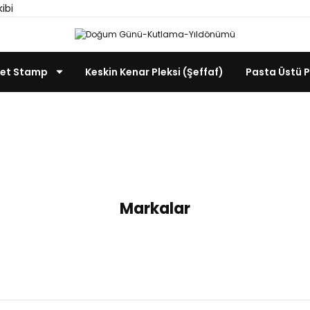
kibi
et Stamp
Keskin Kenar Pleksi (Şeffaf)
Pasta Üstü P
um Günü-Kutlama-Yıldö
e Kurabiye Malzemeleri
MorphoMark /Kabartma Baskı
Doğum 
Markalar