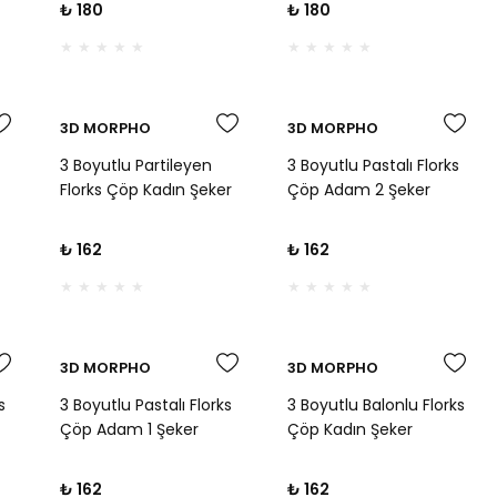
₺ 180
₺ 180
Romantik Doğum Günü
Romantik Doğum Günü
Kurabiyeleri İçin
Kurabiyeleri İçin
3D MORPHO
3D MORPHO
3 Boyutlu Partileyen
3 Boyutlu Pastalı Florks
Florks Çöp Kadın Şeker
Çöp Adam 2 Şeker
skı
Hamuru Kabartma Baskı
Hamuru Kabartma Baskı
ğum
Kalıbı - Eğlenceli Parti,
Kalıbı - Eğlenceli Doğum
₺ 162
₺ 162
ahi
Doğum Günü ve Mizahi
Günü ve Mizahi
Kurabiyeler İçin
Kurabiyeler İçin
3D MORPHO
3D MORPHO
s
3 Boyutlu Pastalı Florks
3 Boyutlu Balonlu Florks
Çöp Adam 1 Şeker
Çöp Kadın Şeker
skı
Hamuru Kabartma Baskı
Hamuru Kabartma Baskı
ğum
Kalıbı - Eğlenceli Doğum
Kalıbı - Eğlenceli Doğum
₺ 162
₺ 162