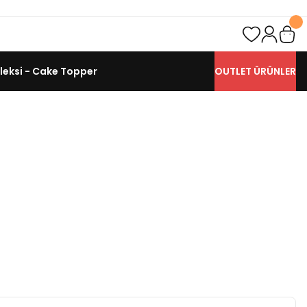
leksi - Cake Topper
OUTLET ÜRÜNLER
nümü
Günü-Kutlama-Yıldönümü