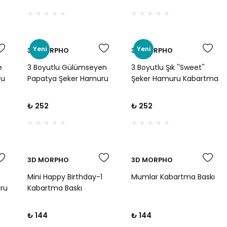
Günü ve Mizahi
Günü, Parti ve Mizahi
Kurabiyeler İçin
Kurabiyeler İçin
Yeni
Yeni
3D MORPHO
3D MORPHO
e
3 Boyutlu Gülümseyen
3 Boyutlu Şık ''Sweet''
ru
Papatya Şeker Hamuru
Şeker Hamuru Kabartma
 -
Kabartma Baskı Kalıbı -
Baskı Kalıbı - Butik
ve
Doğum Günü, Parti ve
Kurabiye, Pasta ve Tatlı
₺ 252
₺ 252
er
Neşeli Butik Kurabiyeler
Konseptli Kutlamalar İçin
İçin
3D MORPHO
3D MORPHO
Mini Happy Birthday-1
Mumlar Kabartma Baskı
uru
Kabartma Baskı
 -
 ve
₺ 144
₺ 144
İçin