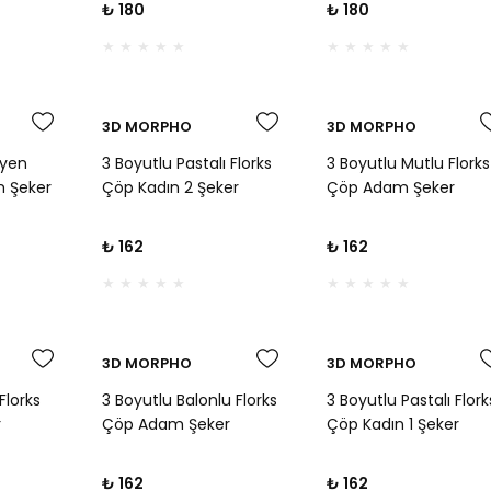
₺ 180
₺ 180
ığa Veda
Sevgi Temalı Doğum
Kurabiyeleri İçin
Günü Kurabiyeleri İçin
3D MORPHO
3D MORPHO
eyen
3 Boyutlu Pastalı Florks
3 Boyutlu Mutlu Florks
m Şeker
Çöp Kadın 2 Şeker
Çöp Adam Şeker
a Baskı
Hamuru Kabartma Baskı
Hamuru Kabartma Ba
 Parti,
Kalıbı - Eğlenceli Doğum
Kalıbı - Eğlenceli Do
₺ 162
₺ 162
 Mizahi
Günü ve Mizahi
Günü, Kutlama ve Miz
Kurabiyeler İçin
Kurabiyeler İçin
3D MORPHO
3D MORPHO
Florks
3 Boyutlu Balonlu Florks
3 Boyutlu Pastalı Flork
r
Çöp Adam Şeker
Çöp Kadın 1 Şeker
a Baskı
Hamuru Kabartma Baskı
Hamuru Kabartma Ba
li Doğum
Kalıbı - Eğlenceli Doğum
Kalıbı - Eğlenceli Do
₺ 162
₺ 162