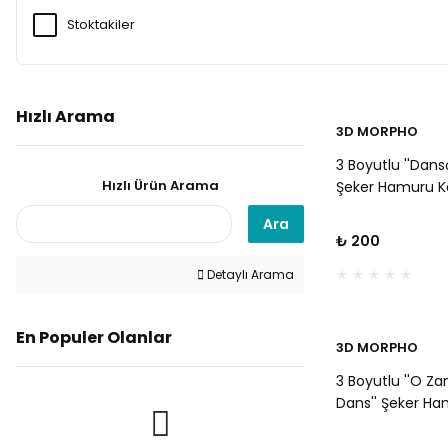
Stoktakiler
Hızlı Arama
3D MORPHO
3 Boyutlu ''Dansç
Hızlı Ürün Arama
Şeker Hamuru 
Baskı Kalıbı - Dü
Ara
Nişan ve Roman
₺ 200
Kurabiyeler İçin
Detaylı Arama
En Populer Olanlar
3D MORPHO
3 Boyutlu ''O Z
Dans'' Şeker H
Kabartma Baskı K
Eğlenceli Parti