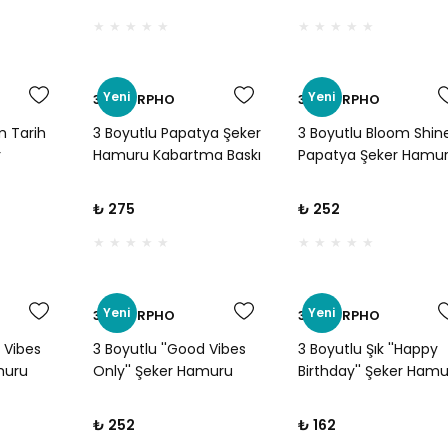
ve Mizahi
Günü, Parti ve Mizahi
Günü ve Mizahi
Kurabiyeler İçin
Kurabiyeler İçin
Yeni
Yeni
3D MORPHO
3D MORPHO
m Tarih
3 Boyutlu Papatya Şeker
3 Boyutlu Bloom Shin
r
Hamuru Kabartma Baskı
Papatya Şeker Hamu
a Baskı
Seti - Bahar, Doğum
Kabartma Baskı Kalıbı
, Nişan,
Günü ve Çiçek Konseptli
Bahar, Doğum Günü 
₺ 275
₺ 252
um Günü
Kurabiyeler İçin
Neşeli Butik Kurabiyel
İçin
Yeni
Yeni
3D MORPHO
3D MORPHO
 Vibes
3 Boyutlu ''Good Vibes
3 Boyutlu Şık ''Happy
muru
Only'' Şeker Hamuru
Birthday'' Şeker Ham
alıbı -
Kabartma Baskı Kalıbı -
Kabartma Baskı Kalıbı
ünü ve
Parti, Doğum Günü ve
Doğum Günü Partileri
₺ 252
₺ 162
Pozitif Konseptli
Kutlama Kurabiyeleri 