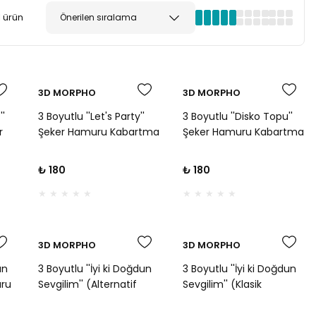
 ürün
3D MORPHO
3D MORPHO
''
3 Boyutlu ''Let's Party''
3 Boyutlu ''Disko Topu''
r
Şeker Hamuru Kabartma
Şeker Hamuru Kabartma
skı
Baskı Kalıbı - Eğlenceli
Baskı Kalıbı - Retro Parti
ve
Parti ve Kutlama
ve Doğum Günü
₺ 180
₺ 180
Kurabiyeleri İçin
Kurabiyeleri İçin
3D MORPHO
3D MORPHO
un
3 Boyutlu ''İyi ki Doğdun
3 Boyutlu ''İyi ki Doğdun
uru
Sevgilim'' (Alternatif
Sevgilim'' (Klasik
 -
Tasarım) Şeker Hamuru
Tasarım) Şeker Hamuru
nü
Kabartma Baskı Kalıbı -
Kabartma Baskı Kalıbı -