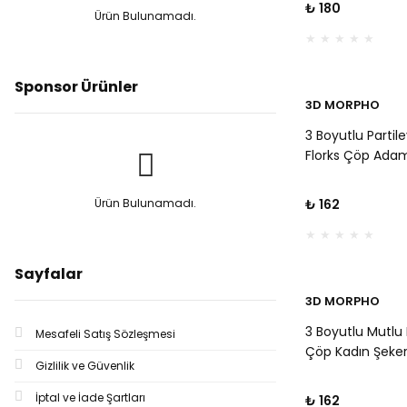
₺ 180
Ürün Bulunamadı.
Günü ve Bekarl
Kurabiyeleri İçin
Sponsor Ürünler
3D MORPHO
3 Boyutlu Partil
Florks Çöp Ada
Hamuru Kabartm
Kalıbı - Eğlenceli
Ürün Bulunamadı.
₺ 162
Doğum Günü ve
Kurabiyeler İçin
Sayfalar
3D MORPHO
3 Boyutlu Mutlu 
Mesafeli Satış Sözleşmesi
Çöp Kadın Şeke
Gizlilik ve Güvenlik
Hamuru Kabartm
Kalıbı - Eğlence
İptal ve İade Şartları
₺ 162