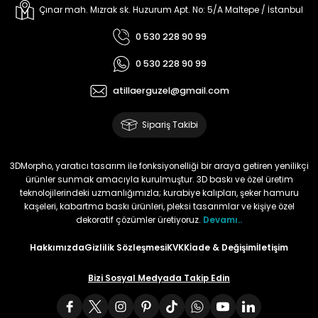
Çınar mah. Mızrak sk. Huzurum Apt. No: 5/A Maltepe / İstanbul
0 530 228 90 99
0 530 228 90 99
atillaerguzel@gmail.com
Sipariş Takibi
3DMorpho, yaratıcı tasarım ile fonksiyonelliği bir araya getiren yenilikçi
ürünler sunmak amacıyla kurulmuştur. 3D baskı ve özel üretim
teknolojilerindeki uzmanlığımızla; kurabiye kalıpları, şeker hamuru
kaşeleri, kabartma baskı ürünleri, pleksi tasarımlar ve kişiye özel
dekoratif çözümler üretiyoruz.
Devamı..
Hakkımızda
Gizlilik Sözleşmesi
KVKK
İade & Değişim
İletişim
Bizi Sosyal Medyada Takip Edin