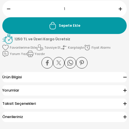
Sepete Ekle
yna Pleksi
1250 TL ve Üzeri Kargo Ücretsiz
işirme Kağıdı
Tavsiye Et
Karşılaştır
Fiyat Alarmı
Yorum Yaz
Yazdır
Ürün Bilgisi
Yorumlar
Taksit Seçenekleri
Önerileriniz