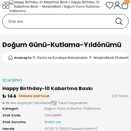
Geri Dön
Geri Dön
urabiye Malzemeleri
mp
/Kabartma Baskı
i
Doğum Günü-Kutlama-Yıldönümü
/ Bas-Çek Kalıp
Anasayfa
Pasta ve Kurabiye Malzemeleri
MorphoMark /Kabartm
pları
3D MORPHO
r / Embosser
Happy Birthday-10 Kabartma Baskı
₺ 144
Online'a özel fırsat
(0) Yorum
re / Doku-Şablon Baskı
₺ 15
den başlayan taksitlerle!
Taksit Seçenekleri
Kategori
Doğum Günü-Kutlama-Yıldönümü
ama Aparatları
Stok Kodu
CDGJMNR1
Stok Durumu
Stokta var
Havale
137,25 TL (%5,00 havale indirimi)
p Çubukları