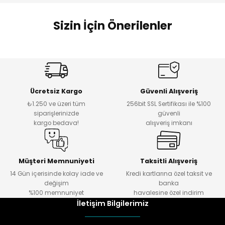
Sizin İçin Önerilenler
3D MORPHO
Daire Kesici Kurabiye Kalıbı
Ücretsiz Kargo
Güvenli Alışveriş
₺1.250 ve üzeri tüm
256bit SSL Sertifikası ile %100
₺ 67
siparişlerinizde
güvenli
kargo bedava!
alışveriş imkanı
Müşteri Memnuniyeti
Taksitli Alışveriş
14 Gün içerisinde kolay iade ve
Kredi kartlarına özel taksit ve
değişim
banka
%100 memnuniyet
havalesine özel indirim
İletişim Bilgilerimiz