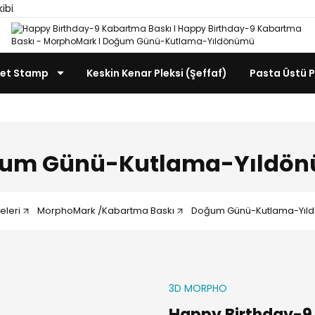
kibi
et Stamp
Keskin Kenar Pleksi (Şeffaf)
Pasta Üstü P
um Günü-Kutlama-Yıldö
eleri
MorphoMark /Kabartma Baskı
Doğum Günü-Kutlama-Yıl
3D MORPHO
Happy Birthday-9