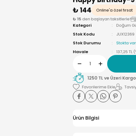
₺ 144
Online'a özel fırsat
₺ 15
den başlayan taksitlerle!
Kategori
Doğum Gü
Stok Kodu
JUX12369
Stok Durumu
Stokta var
Havale
137,25 TL 
1250 TL ve Üzeri Kargo
Tavsiy
Ürün Bilgisi