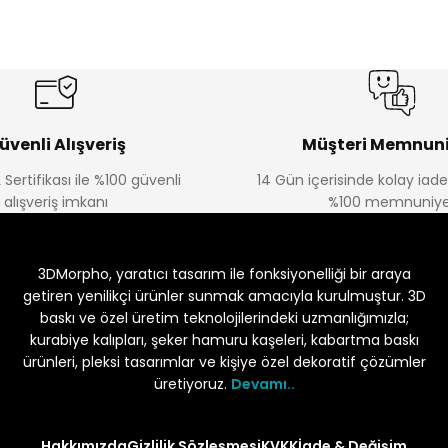
üvenli Alışveriş
Müşteri Memnuni
 Sertifikası ile %100 güvenli
14 Gün içerisinde kolay iad
alışveriş imkanı
%100 memnuniye
3DMorpho, yaratıcı tasarım ile fonksiyonelliği bir araya
getiren yenilikçi ürünler sunmak amacıyla kurulmuştur. 3D
baskı ve özel üretim teknolojilerindeki uzmanlığımızla;
kurabiye kalıpları, şeker hamuru kaşeleri, kabartma baskı
ürünleri, pleksi tasarımlar ve kişiye özel dekoratif çözümler
üretiyoruz.
Devamı..
Hakkımızda
Gizlilik Sözleşmesi
KVKK
İade & Değişim