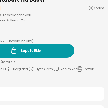
(0) Yorum
Taksit Seçenekleri
nü-Kutlama-Yıldönümü
(%5,00 havale indirimi)
Sepete Ekle
 Ücretsiz
e Et
Karşılaştır
Fiyat Alarmı
Yorum Yaz
Yazdır