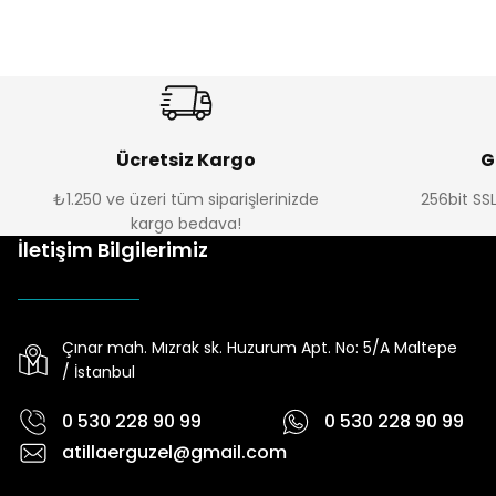
3D MORPHO
Daire Kesici Kurabiye Kalıbı
₺ 67
Ücretsiz Kargo
G
₺1.250 ve üzeri tüm siparişlerinizde
256bit SSL
kargo bedava!
İletişim Bilgilerimiz
Çınar mah. Mızrak sk. Huzurum Apt. No: 5/A Maltepe
/ İstanbul
0 530 228 90 99
0 530 228 90 99
atillaerguzel@gmail.com