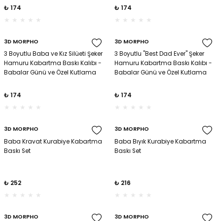
₺ 174
₺ 174
3D MORPHO
3D MORPHO
yna Pleksi
3 Boyutlu Baba ve Kız Silüeti Şeker
3 Boyutlu ''Best Dad Ever'' Şeker
Hamuru Kabartma Baskı Kalıbı -
Hamuru Kabartma Baskı Kalıbı -
Babalar Günü ve Özel Kutlama
Babalar Günü ve Özel Kutlama
işirme Kağıdı
Kurabiyeleri İçin
Kurabiyeleri İçin
₺ 174
₺ 174
3D MORPHO
3D MORPHO
Baba Kravat Kurabiye Kabartma
Baba Bıyık Kurabiye Kabartma
Baskı Set
Baskı Set
₺ 252
₺ 216
3D MORPHO
3D MORPHO