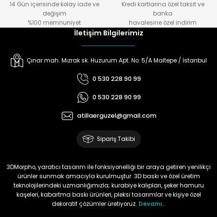
14 Gün içerisinde kolay iade ve
Kredi kartlarına özel taksit ve
değişim
banka
%100 memnuniyet
havalesine özel indirim
İletişim Bilgilerimiz
Çınar mah. Mızrak sk. Huzurum Apt. No: 5/A Maltepe / İstanbul
0 530 228 90 99
0 530 228 90 99
atillaerguzel@gmail.com
Sipariş Takibi
3DMorpho, yaratıcı tasarım ile fonksiyonelliği bir araya getiren yenilikçi
ürünler sunmak amacıyla kurulmuştur. 3D baskı ve özel üretim
teknolojilerindeki uzmanlığımızla; kurabiye kalıpları, şeker hamuru
kaşeleri, kabartma baskı ürünleri, pleksi tasarımlar ve kişiye özel
dekoratif çözümler üretiyoruz.
Devamı..