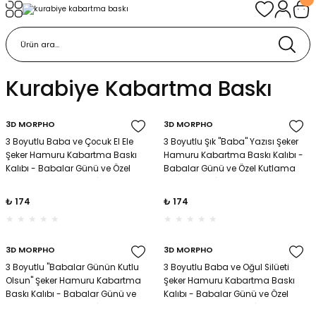
Geri Dön
Geri Dön
urabiye Malzemeleri
mp
Kurabiye Kabartma Baskı
/Kabartma Baskı
i
3D MORPHO
3D MORPHO
/ Bas-Çek Kalıp
3 Boyutlu Baba ve Çocuk El Ele
3 Boyutlu Şık ''Baba'' Yazısı Şeker
Şeker Hamuru Kabartma Baskı
Hamuru Kabartma Baskı Kalıbı -
pları
Kalıbı - Babalar Günü ve Özel
Babalar Günü ve Özel Kutlama
Kutlama Kurabiyeleri İçin
Kurabiyeleri İçin
₺ 174
₺ 174
r / Embosser
re / Doku-Şablon Baskı
3D MORPHO
3D MORPHO
3 Boyutlu ''Babalar Günün Kutlu
3 Boyutlu Baba ve Oğul Silüeti
ama Aparatları
Olsun'' Şeker Hamuru Kabartma
Şeker Hamuru Kabartma Baskı
Baskı Kalıbı - Babalar Günü ve
Kalıbı - Babalar Günü ve Özel
Kutlama Kurabiyeleri İçin
Kutlama Kurabiyeleri İçin
p Çubukları