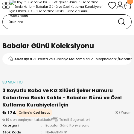
Geri Dön
Geri Dön
urabiye Malzemeleri
mp
/Kabartma Baskı
i
Babalar Günü Koleksiyonu
/ Bas-Çek Kalıp
Anasayfa
Pasta ve Kurabiye Malzemeleri
MorphoMark /Kabartm
pları
3D MORPHO
r / Embosser
3 Boyutlu Baba ve Kız Silüeti Şeker Hamuru
Kabartma Baskı Kalıbı - Babalar Günü ve Özel
re / Doku-Şablon Baskı
Kutlama Kurabiyeleri İçin
₺ 174
Online'a özel fırsat
(0) Yorum
ama Aparatları
₺ 19
den başlayan taksitlerle!
Taksit Seçenekleri
Kategori
Babalar Günü Koleksiyonu
Stok Kodu
N54GBTMP7P
p Çubukları