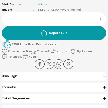
Stok Durumu
Stokta var
Havale
165,30 TL (%5,00 havale indirimi)
yna Pleksi
Sepete Ekle
işirme Kağıdı
1250 TL ve Üzeri Kargo Ücretsiz
Tavsiye Et
Karşılaştır
Fiyat Alarmı
Yorum Yaz
Yazdır
Ürün Bilgisi
Yorumlar
Taksit Seçenekleri