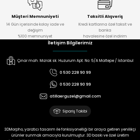
3D MORPHO
Müşteri Memnuniyeti
Taksitli Alışveriş
Walking Dad Kurabiye Kabartma Baskı
14 Gün içerisinde kolay iade ve
Kredi kartlarına özel taksit ve
değişim
banka
%100 memnuniyet
havalesine özel indirim
İletişim Bilgilerimiz
₺ 174
Çınar mah. Mızrak sk. Huzurum Apt. No: 5/A Maltepe / İstanbul
0 530 228 90 99
0 530 228 90 99
atillaerguzel@gmail.com
Sipariş Takibi
3DMorpho, yaratıcı tasarım ile fonksiyonelliği bir araya getiren yenilikçi
ürünler sunmak amacıyla kurulmuştur. 3D baskı ve özel üretim