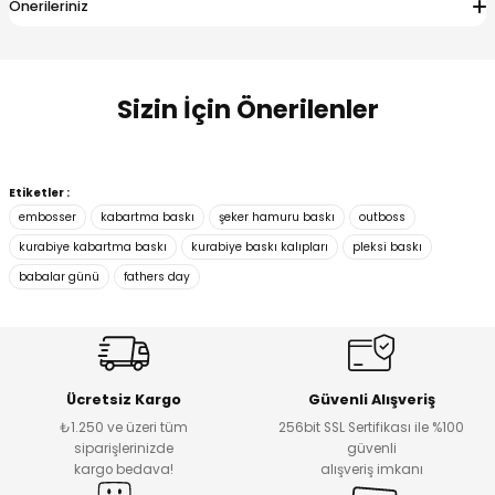
Önerileriniz
Sizin İçin Önerilenler
3D MORPHO
3D MORPHO
Etiketler :
Daire Kesici Kurabiye Kalıbı
Baba Kral Kabartma Baskı Set
embosser
kabartma baskı
şeker hamuru baskı
outboss
kurabiye kabartma baskı
kurabiye baskı kalıpları
pleksi baskı
babalar günü
fathers day
₺ 67
₺ 165
3D MORPHO
Best Dad Ever 2 Kurabiye Kabartma Baskı Set
Ücretsiz Kargo
Güvenli Alışveriş
₺1.250 ve üzeri tüm
256bit SSL Sertifikası ile %100
siparişlerinizde
güvenli
₺ 228
kargo bedava!
alışveriş imkanı