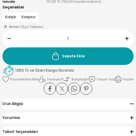
Havale
137,25 TL (%5,00 havale indirimi)
Seçenekler
Kalıplı
Kalıpsız
Beden Ölçü Tablosu
yna Pleksi
işirme Kağıdı
Sepete Ekle
1250 TL ve Üzeri Kargo Ücretsiz
Tavsiye Et
Karşılaştır
Yorum Yaz
Yazdır
Ürün Bilgisi
Yorumlar
Taksit Seçenekleri