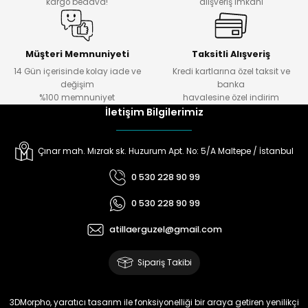
₺ 75
kargo bedava!
alışveriş imkanı
Müşteri Memnuniyeti
Taksitli Alışveriş
14 Gün içerisinde kolay iade ve
Kredi kartlarına özel taksit ve
değişim
banka
%100 memnuniyet
havalesine özel indirim
İletişim Bilgilerimiz
Çınar mah. Mızrak sk. Huzurum Apt. No: 5/A Maltepe / İstanbul
0 530 228 90 99
0 530 228 90 99
atillaerguzel@gmail.com
Sipariş Takibi
3DMorpho, yaratıcı tasarım ile fonksiyonelliği bir araya getiren yenilikçi