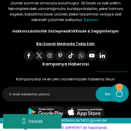
ürünler sunmak amacıyla kurulmuştur. 3D baskı ve özel üretim
teknolojilerindeki uzmanlığımızla; kurabiye kalıpları, şeker hamuru
kaşeleri, kabartma baskı ürünleri, pleksi tasarımlar ve kişiye özel
dekoratif çözümler üretiyoruz.
Devamı..
Hakkımızda
Gizlilik Sözleşmesi
KVKK
İade & Değişim
İletişim
Bizi Sosyal Medyada Takip Edin
Kampanya Habercisi
Kampanyalar ve en yeni ürünlerimizden haberiniz olsun
Kaydet
Kredi kartı bilgileriniz 256 bit SSL sertifikası ile %100 güvende!
Destek
ideasoft
ile
e-