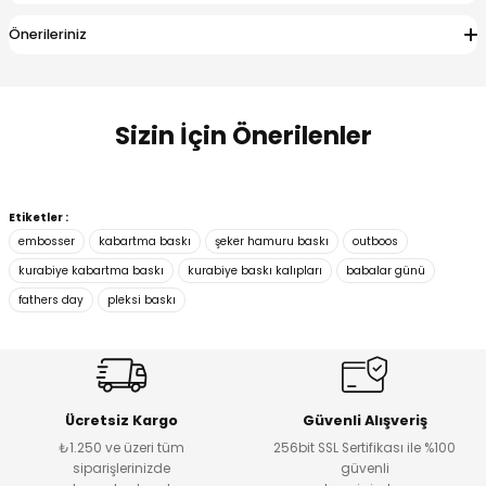
Önerileriniz
Sizin İçin Önerilenler
3D MORPHO
3D MORPHO
Etiketler :
Daire Kesici Kurabiye Kalıbı
Teşekkürler Baskı (Embosser)
embosser
kabartma baskı
şeker hamuru baskı
outboos
kurabiye kabartma baskı
kurabiye baskı kalıpları
babalar günü
fathers day
pleksi baskı
₺ 67
₺ 106
3D MORPHO
Aslan Babam Baskı (Embosser)
Ücretsiz Kargo
Güvenli Alışveriş
₺1.250 ve üzeri tüm
256bit SSL Sertifikası ile %100
siparişlerinizde
güvenli