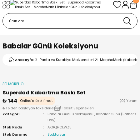
Geri Dön
Geri Dön
urabiye Malzemeleri
mp
/Kabartma Baskı
i
Babalar Günü Koleksiyonu
/ Bas-Çek Kalıp
Anasayfa
Pasta ve Kurabiye Malzemeleri
MorphoMark /Kabartm
pları
3D MORPHO
r / Embosser
Superdad Kabartma Baskı Set
₺ 144
Online'a özel fırsat
(0) Yorum
re / Doku-Şablon Baskı
₺ 15
den başlayan taksitlerle!
Taksit Seçenekleri
Kategori
Babalar Günü Koleksiyonu
,
Babalar Günü (Father's
Day)
ama Aparatları
Stok Kodu
AK9QHCLWZ5
Stok Durumu
Stokta var
p Çubukları