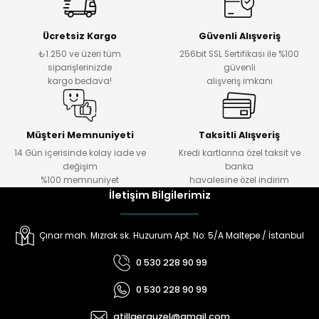
Ücretsiz Kargo
Güvenli Alışveriş
₺1.250 ve üzeri tüm
256bit SSL Sertifikası ile %100
siparişlerinizde
güvenli
yna Pleksi
kargo bedava!
alışveriş imkanı
işirme Kağıdı
Müşteri Memnuniyeti
Taksitli Alışveriş
14 Gün içerisinde kolay iade ve
Kredi kartlarına özel taksit ve
değişim
banka
%100 memnuniyet
havalesine özel indirim
İletişim Bilgilerimiz
Çınar mah. Mızrak sk. Huzurum Apt. No: 5/A Maltepe / İstanbul
0 530 228 90 99
0 530 228 90 99
atillaerguzel@gmail.com