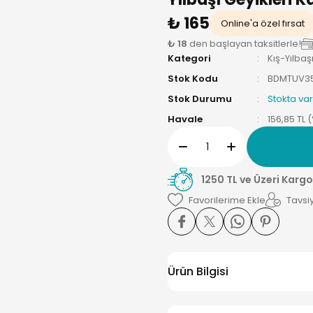
₺ 165
Online'a özel fırsat
₺ 18
den başlayan taksitlerle!
Kategori
Kış-Yılbaş
Stok Kodu
BDMTUV3
Stok Durumu
Stokta var
Havale
156,85 TL 
1250 TL ve Üzeri Kargo
Tavsiy
Ürün Bilgisi