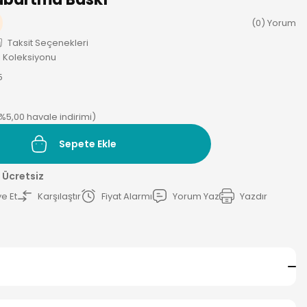
(0) Yorum
Taksit Seçenekleri
ı Koleksiyonu
5
(%5,00 havale indirimi)
Sepete Ekle
 Ücretsiz
e Et
Karşılaştır
Fiyat Alarmı
Yorum Yaz
Yazdır