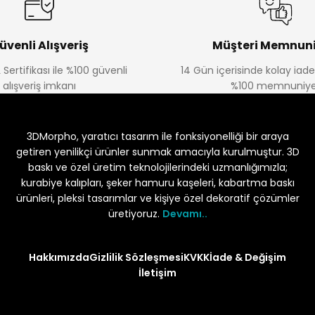
üvenli Alışveriş
Müşteri Memnuni
 Sertifikası ile %100 güvenli
14 Gün içerisinde kolay iad
alışveriş imkanı
%100 memnuniye
3DMorpho, yaratıcı tasarım ile fonksiyonelliği bir araya
getiren yenilikçi ürünler sunmak amacıyla kurulmuştur. 3D
baskı ve özel üretim teknolojilerindeki uzmanlığımızla;
kurabiye kalıpları, şeker hamuru kaşeleri, kabartma baskı
ürünleri, pleksi tasarımlar ve kişiye özel dekoratif çözümler
üretiyoruz.
Devamı..
Hakkımızda
Gizlilik Sözleşmesi
KVKK
İade & Değişim
İletişim