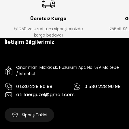
Ücretsiz Kargo
G
₺1.250 ve üzeri tüm siparişlerinizde
256bit SSL
kargo bedava!
İletişim Bilgilerimiz
Çınar mah. Mızrak sk. Huzurum Apt. No: 5/A Maltepe
/ İstanbul
0 530 228 90 99
0 530 228 90 99
atillaerguzel@gmail.com
Sipariş Takibi