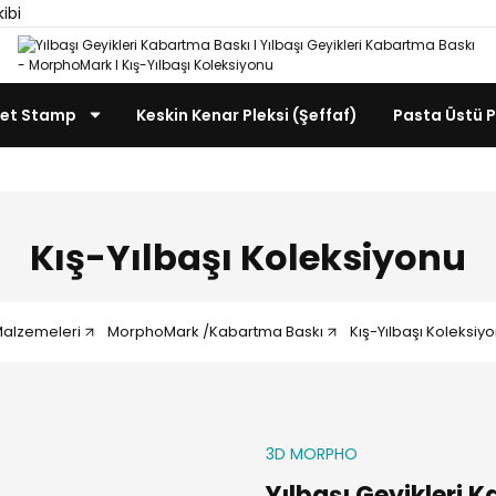
kibi
et Stamp
Keskin Kenar Pleksi (Şeffaf)
Pasta Üstü P
Kış-Yılbaşı Koleksiyonu
Malzemeleri
MorphoMark /Kabartma Baskı
Kış-Yılbaşı Koleksiy
3D MORPHO
Yılbaşı Geyikleri 