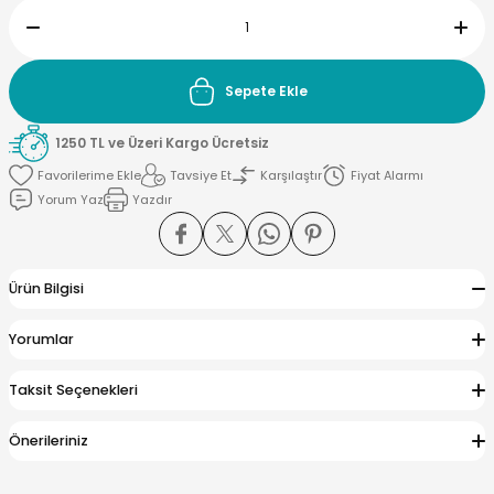
Sepete Ekle
yna Pleksi
1250 TL ve Üzeri Kargo Ücretsiz
işirme Kağıdı
Tavsiye Et
Karşılaştır
Fiyat Alarmı
Yorum Yaz
Yazdır
Ürün Bilgisi
Yorumlar
Taksit Seçenekleri
Önerileriniz