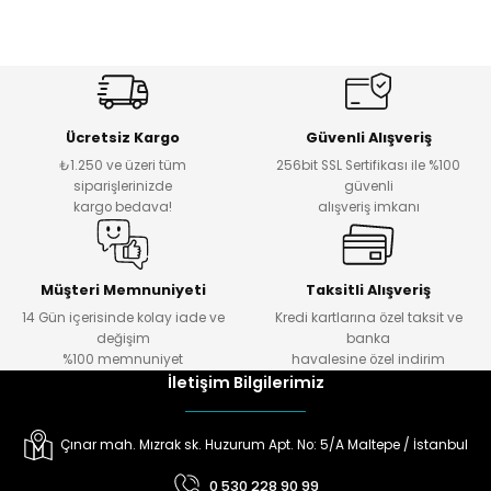
Ücretsiz Kargo
Güvenli Alışveriş
₺1.250 ve üzeri tüm
256bit SSL Sertifikası ile %100
siparişlerinizde
güvenli
kargo bedava!
alışveriş imkanı
Müşteri Memnuniyeti
Taksitli Alışveriş
14 Gün içerisinde kolay iade ve
Kredi kartlarına özel taksit ve
değişim
banka
%100 memnuniyet
havalesine özel indirim
İletişim Bilgilerimiz
Çınar mah. Mızrak sk. Huzurum Apt. No: 5/A Maltepe / İstanbul
0 530 228 90 99