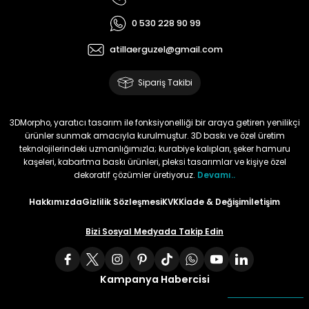
0 530 228 90 99
atillaerguzel@gmail.com
Sipariş Takibi
3DMorpho, yaratıcı tasarım ile fonksiyonelliği bir araya getiren yenilikçi
ürünler sunmak amacıyla kurulmuştur. 3D baskı ve özel üretim
teknolojilerindeki uzmanlığımızla; kurabiye kalıpları, şeker hamuru
kaşeleri, kabartma baskı ürünleri, pleksi tasarımlar ve kişiye özel
dekoratif çözümler üretiyoruz.
Devamı..
Hakkımızda
Gizlilik Sözleşmesi
KVKK
İade & Değişim
İletişim
Bizi Sosyal Medyada Takip Edin
Kampanya Habercisi