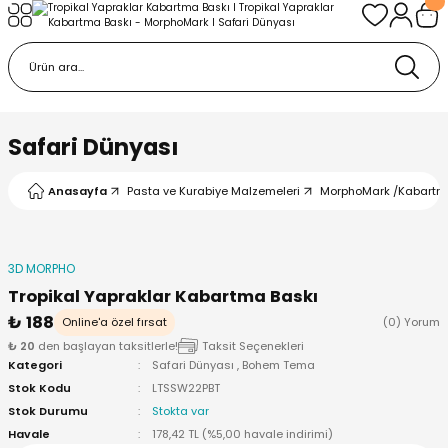
Geri Dön
Geri Dön
urabiye Malzemeleri
mp
/Kabartma Baskı
i
Safari Dünyası
/ Bas-Çek Kalıp
Anasayfa
Pasta ve Kurabiye Malzemeleri
MorphoMark /Kabartm
pları
3D MORPHO
r / Embosser
Tropikal Yapraklar Kabartma Baskı
₺ 188
Online'a özel fırsat
(0) Yorum
re / Doku-Şablon Baskı
₺ 20
den başlayan taksitlerle!
Taksit Seçenekleri
Kategori
Safari Dünyası
,
Bohem Tema
Stok Kodu
LTSSW22PBT
ama Aparatları
Stok Durumu
Stokta var
Havale
178,42 TL (%5,00 havale indirimi)
p Çubukları