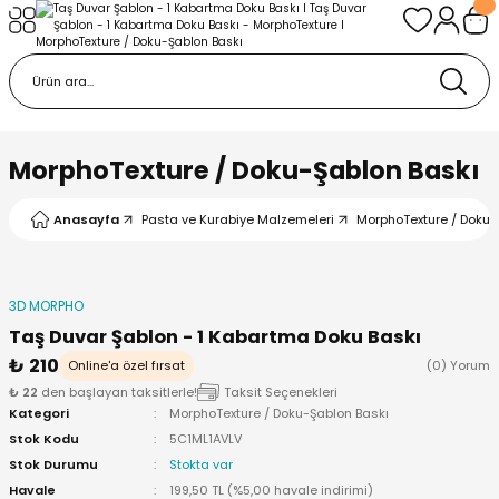
Geri Dön
Geri Dön
urabiye Malzemeleri
mp
/Kabartma Baskı
i
MorphoTexture / Doku-Şablon Baskı
/ Bas-Çek Kalıp
Anasayfa
Pasta ve Kurabiye Malzemeleri
MorphoTexture / Doku-
pları
3D MORPHO
r / Embosser
Taş Duvar Şablon - 1 Kabartma Doku Baskı
₺ 210
Online'a özel fırsat
(0) Yorum
re / Doku-Şablon Baskı
₺ 22
den başlayan taksitlerle!
Taksit Seçenekleri
Kategori
MorphoTexture / Doku-Şablon Baskı
ama Aparatları
Stok Kodu
5C1ML1AVLV
Stok Durumu
Stokta var
Havale
199,50 TL (%5,00 havale indirimi)
p Çubukları