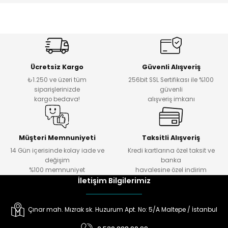
Ücretsiz Kargo
Güvenli Alışveriş
₺1.250 ve üzeri tüm
256bit SSL Sertifikası ile %100
siparişlerinizde
güvenli
kargo bedava!
alışveriş imkanı
Müşteri Memnuniyeti
Taksitli Alışveriş
14 Gün içerisinde kolay iade ve
Kredi kartlarına özel taksit ve
değişim
banka
%100 memnuniyet
havalesine özel indirim
İletişim Bilgilerimiz
Çınar mah. Mızrak sk. Huzurum Apt. No: 5/A Maltepe / İstanbul