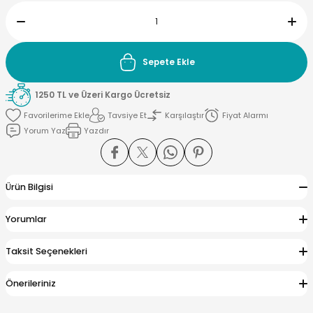
Sepete Ekle
yna Pleksi
1250 TL ve Üzeri Kargo Ücretsiz
işirme Kağıdı
Tavsiye Et
Karşılaştır
Fiyat Alarmı
Yorum Yaz
Yazdır
Ürün Bilgisi
Yorumlar
Taksit Seçenekleri
Önerileriniz