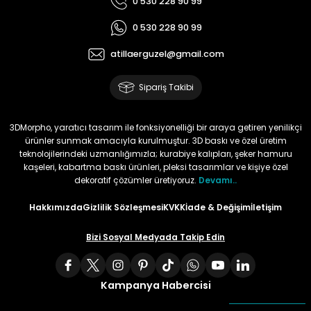
0 530 228 90 99
0 530 228 90 99
atillaerguzel@gmail.com
Sipariş Takibi
3DMorpho, yaratıcı tasarım ile fonksiyonelliği bir araya getiren yenilikçi
ürünler sunmak amacıyla kurulmuştur. 3D baskı ve özel üretim
teknolojilerindeki uzmanlığımızla; kurabiye kalıpları, şeker hamuru
kaşeleri, kabartma baskı ürünleri, pleksi tasarımlar ve kişiye özel
dekoratif çözümler üretiyoruz.
Devamı..
Hakkımızda
Gizlilik Sözleşmesi
KVKK
İade & Değişim
İletişim
Bizi Sosyal Medyada Takip Edin
Kampanya Habercisi