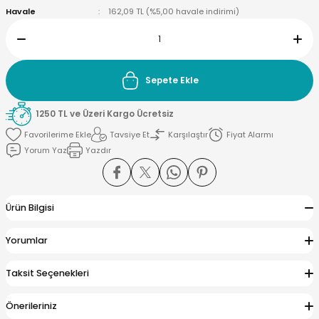
Havale
162,09 TL (%5,00 havale indirimi)
yna Pleksi
Sepete Ekle
işirme Kağıdı
1250 TL ve Üzeri Kargo Ücretsiz
Tavsiye Et
Karşılaştır
Fiyat Alarmı
Yorum Yaz
Yazdır
Ürün Bilgisi
Yorumlar
Taksit Seçenekleri
Önerileriniz