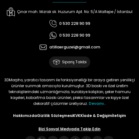
Çınar mah. Mızrak sk. Huzurum Apt. No: 5/A Maltepe / İstanbul
0 530 228 90 99
0 530 228 90 99
atillaerguzel@gmail.com
Sipariş Takibi
3DMorpho, yaratıcı tasarım ile fonksiyonelliği bir araya getiren yenilikçi
ürünler sunmak amacıyla kurulmuştur. 3D baskı ve özel üretim
teknolojilerindeki uzmanlığımızla; kurabiye kalıpları, şeker hamuru
kaşeleri, kabartma baskı ürünleri, pleksi tasarımlar ve kişiye özel
dekoratif çözümler üretiyoruz.
Devamı..
Hakkımızda
Gizlilik Sözleşmesi
KVKK
İade & Değişim
İletişim
Bizi Sosyal Medyada Takip Edin