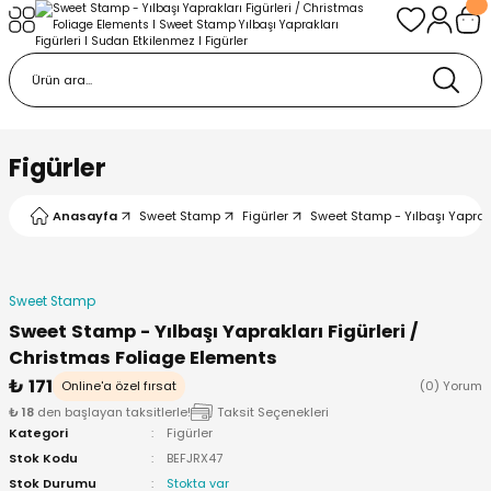
Geri Dön
Geri Dön
urabiye Malzemeleri
mp
/Kabartma Baskı
i
Figürler
/ Bas-Çek Kalıp
Anasayfa
Sweet Stamp
Figürler
Sweet Stamp - Yılbaşı Yaprakl
pları
Sweet Stamp
r / Embosser
Sweet Stamp - Yılbaşı Yaprakları Figürleri /
Christmas Foliage Elements
re / Doku-Şablon Baskı
₺ 171
Online'a özel fırsat
(0) Yorum
₺ 18
den başlayan taksitlerle!
Taksit Seçenekleri
ama Aparatları
Kategori
Figürler
Stok Kodu
BEFJRX47
Stok Durumu
Stokta var
p Çubukları