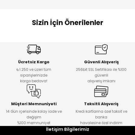
Sizin İçin Önerilenler
Sweet Stamp
Sweet Stamp
Sweet Stamp
Sweet Stamp - Stylish
Sweet Stamp - Cookie
Sweet Stamp - Vanilla
Ücretsiz Kargo
Güvenli Alışveriş
₺1.250 ve üzeri tüm
256bit SSL Sertifikası ile %100
₺ 669
₺ 354
₺ 354
siparişlerinizde
güvenli
kargo bedava!
alışveriş imkanı
Sweet Stamp
Sweet Stamp - Mutlu Noel Figürleri / Merry Christmas Elements
Müşteri Memnuniyeti
Taksitli Alışveriş
14 Gün içerisinde kolay iade ve
Kredi kartlarına özel taksit ve
değişim
banka
₺ 171
%100 memnuniyet
havalesine özel indirim
İletişim Bilgilerimiz