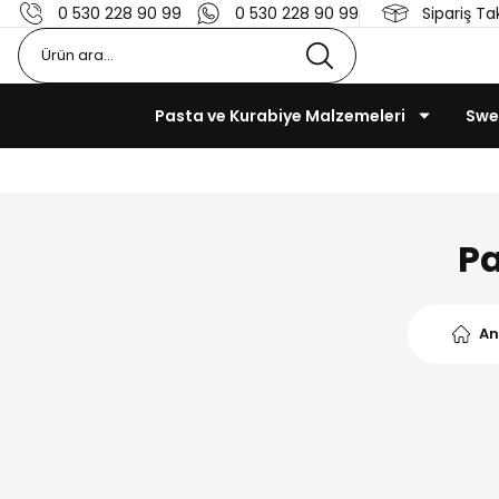
0 530 228 90 99
0 530 228 90 99
Sipariş Ta
Pasta ve Kurabiye Malzemeleri
Swe
Pa
An