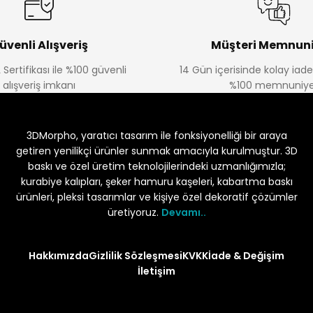
üvenli Alışveriş
Müşteri Memnuni
 Sertifikası ile %100 güvenli
14 Gün içerisinde kolay iad
alışveriş imkanı
%100 memnuniye
3DMorpho, yaratıcı tasarım ile fonksiyonelliği bir araya
getiren yenilikçi ürünler sunmak amacıyla kurulmuştur. 3D
baskı ve özel üretim teknolojilerindeki uzmanlığımızla;
kurabiye kalıpları, şeker hamuru kaşeleri, kabartma baskı
ürünleri, pleksi tasarımlar ve kişiye özel dekoratif çözümler
üretiyoruz.
Devamı..
Hakkımızda
Gizlilik Sözleşmesi
KVKK
İade & Değişim
İletişim