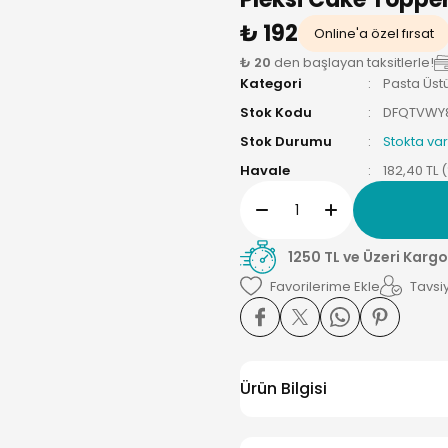
₺ 192
Online'a özel fırsat
₺ 20
den başlayan taksitlerle!
Kategori
Pasta Üst
Stok Kodu
DFQTVWY
Stok Durumu
Stokta var
Havale
182,40 TL 
1250 TL ve Üzeri Kargo
Tavsiy
Ürün Bilgisi