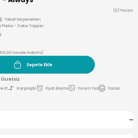
(0) Yorum
Taksit Seçenekleri
ü Pleksi - Cake Topper
8
(%5,00 havale indirimi)
Sepete Ekle
 Ücretsiz
e Et
Karşılaştır
Fiyat Alarmı
Yorum Yaz
Yazdır