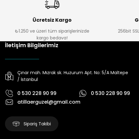
Ücretsiz Kargo
G
₺1.250 ve üzeri tüm siparişlerinizde
256bit SSL
kargo bedava!
İletişim Bilgilerimiz
Çınar mah. Mızrak sk. Huzurum Apt. No: 5/A Maltepe
/ İstanbul
0 530 228 90 99
0 530 228 90 99
atillaerguzel@gmail.com
Sipariş Takibi