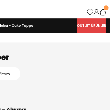
leksi - Cake Topper
OUTLET ÜRÜNLER
per
 Always
r - Always