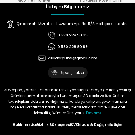
%100 memnuniyet
havalesine özel indirim
İletişim Bilgilerimiz
Çınar mah. Mızrak sk. Huzurum Apt. No: 5/A Maltepe / İstanbul
0 530 228 90 99
0 530 228 90 99
atillaerguzel@gmail.com
Sipariş Takibi
3DMorpho, yaratıcı tasarım ile fonksiyonelliği bir araya getiren yenilikçi
ürünler sunmak amacıyla kurulmuştur. 3D baskı ve özel üretim
teknolojilerindeki uzmanlığımızla; kurabiye kalıpları, şeker hamuru
kaşeleri, kabartma baskı ürünleri, pleksi tasarımlar ve kişiye özel
dekoratif çözümler üretiyoruz.
Devamı..
Hakkımızda
Gizlilik Sözleşmesi
KVKK
İade & Değişim
İletişim