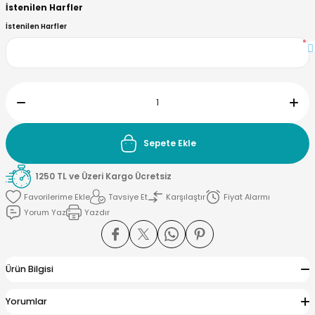
İstenilen Harfler
İstenilen Harfler
*
yna Pleksi
işirme Kağıdı
Sepete Ekle
1250 TL ve Üzeri Kargo Ücretsiz
Tavsiye Et
Karşılaştır
Fiyat Alarmı
Yorum Yaz
Yazdır
Ürün Bilgisi
Yorumlar