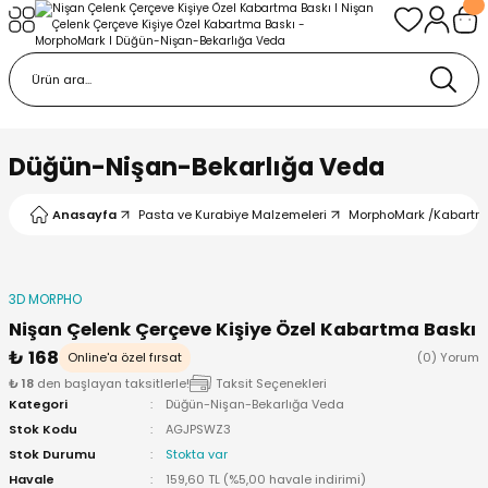
Geri Dön
Geri Dön
urabiye Malzemeleri
mp
/Kabartma Baskı
i
Düğün-Nişan-Bekarlığa Veda
/ Bas-Çek Kalıp
Anasayfa
Pasta ve Kurabiye Malzemeleri
MorphoMark /Kabartm
pları
3D MORPHO
r / Embosser
Nişan Çelenk Çerçeve Kişiye Özel Kabartma Baskı
₺ 168
Online'a özel fırsat
(0) Yorum
re / Doku-Şablon Baskı
₺ 18
den başlayan taksitlerle!
Taksit Seçenekleri
Kategori
Düğün-Nişan-Bekarlığa Veda
ama Aparatları
Stok Kodu
AGJPSWZ3
Stok Durumu
Stokta var
Havale
159,60 TL (%5,00 havale indirimi)
p Çubukları