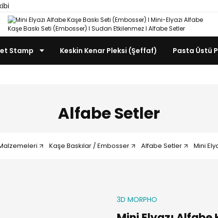
kibi
et Stamp
Keskin Kenar Pleksi (Şeffaf)
Pasta Üstü P
Alfabe Setler
 Malzemeleri
Kaşe Baskılar / Embosser
Alfabe Setler
Mini El
3D MORPHO
Mini Elyazı Alfabe