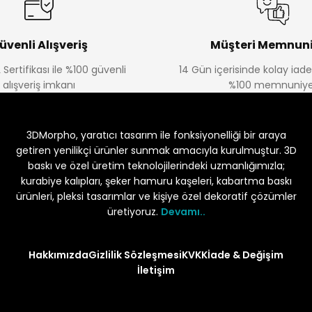
üvenli Alışveriş
Müşteri Memnuni
 Sertifikası ile %100 güvenli
14 Gün içerisinde kolay iad
alışveriş imkanı
%100 memnuniye
3DMorpho, yaratıcı tasarım ile fonksiyonelliği bir araya
getiren yenilikçi ürünler sunmak amacıyla kurulmuştur. 3D
baskı ve özel üretim teknolojilerindeki uzmanlığımızla;
kurabiye kalıpları, şeker hamuru kaşeleri, kabartma baskı
ürünleri, pleksi tasarımlar ve kişiye özel dekoratif çözümler
üretiyoruz.
Devamı..
Hakkımızda
Gizlilik Sözleşmesi
KVKK
İade & Değişim
İletişim