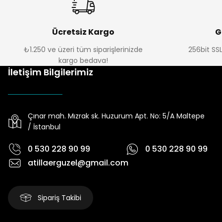
Ücretsiz Kargo
G
₺1.250 ve üzeri tüm siparişlerinizde
256bit SSL
kargo bedava!
İletişim Bilgilerimiz
Çınar mah. Mızrak sk. Huzurum Apt. No: 5/A Maltepe
/ İstanbul
0 530 228 90 99
0 530 228 90 99
atillaerguzel@gmail.com
Sipariş Takibi