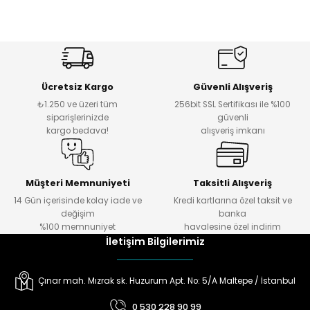
Ücretsiz Kargo
Güvenli Alışveriş
₺1.250 ve üzeri tüm
256bit SSL Sertifikası ile %100
siparişlerinizde
güvenli
kargo bedava!
alışveriş imkanı
Müşteri Memnuniyeti
Taksitli Alışveriş
14 Gün içerisinde kolay iade ve
Kredi kartlarına özel taksit ve
değişim
banka
%100 memnuniyet
havalesine özel indirim
İletişim Bilgilerimiz
Çınar mah. Mızrak sk. Huzurum Apt. No: 5/A Maltepe / İstanbul
0 530 228 90 99