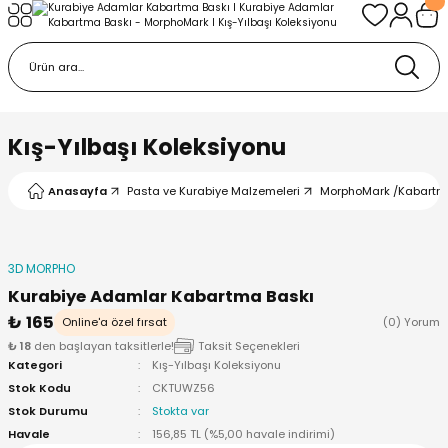
Geri Dön
Geri Dön
urabiye Malzemeleri
mp
/Kabartma Baskı
i
Kış-Yılbaşı Koleksiyonu
/ Bas-Çek Kalıp
Anasayfa
Pasta ve Kurabiye Malzemeleri
MorphoMark /Kabartm
pları
3D MORPHO
r / Embosser
Kurabiye Adamlar Kabartma Baskı
₺ 165
Online'a özel fırsat
(0) Yorum
re / Doku-Şablon Baskı
₺ 18
den başlayan taksitlerle!
Taksit Seçenekleri
Kategori
Kış-Yılbaşı Koleksiyonu
Stok Kodu
CKTUWZ56
ama Aparatları
Stok Durumu
Stokta var
Havale
156,85 TL (%5,00 havale indirimi)
p Çubukları