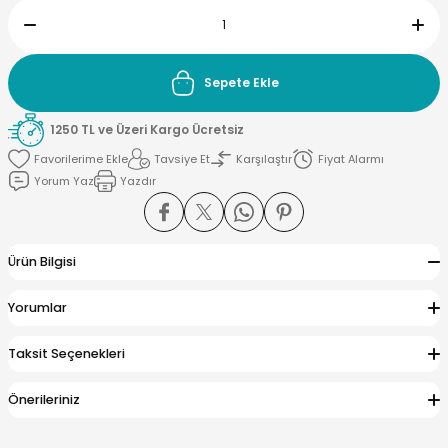
Sepete Ekle
yna Pleksi
1250 TL ve Üzeri Kargo Ücretsiz
işirme Kağıdı
Tavsiye Et
Karşılaştır
Fiyat Alarmı
Yorum Yaz
Yazdır
Ürün Bilgisi
Yorumlar
Taksit Seçenekleri
Önerileriniz