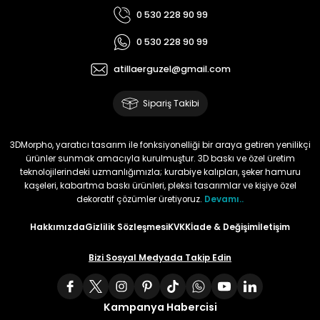
0 530 228 90 99
0 530 228 90 99
atillaerguzel@gmail.com
Sipariş Takibi
3DMorpho, yaratıcı tasarım ile fonksiyonelliği bir araya getiren yenilikçi
ürünler sunmak amacıyla kurulmuştur. 3D baskı ve özel üretim
teknolojilerindeki uzmanlığımızla; kurabiye kalıpları, şeker hamuru
kaşeleri, kabartma baskı ürünleri, pleksi tasarımlar ve kişiye özel
dekoratif çözümler üretiyoruz.
Devamı..
Hakkımızda
Gizlilik Sözleşmesi
KVKK
İade & Değişim
İletişim
Bizi Sosyal Medyada Takip Edin
Kampanya Habercisi