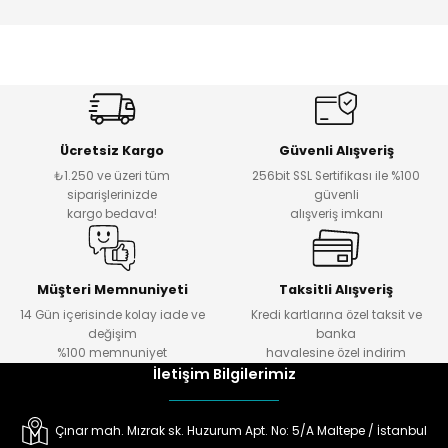
Ücretsiz Kargo
Güvenli Alışveriş
₺1.250 ve üzeri tüm
256bit SSL Sertifikası ile %100
siparişlerinizde
güvenli
kargo bedava!
alışveriş imkanı
Müşteri Memnuniyeti
Taksitli Alışveriş
14 Gün içerisinde kolay iade ve
Kredi kartlarına özel taksit ve
değişim
banka
%100 memnuniyet
havalesine özel indirim
İletişim Bilgilerimiz
Çınar mah. Mızrak sk. Huzurum Apt. No: 5/A Maltepe / İstanbul