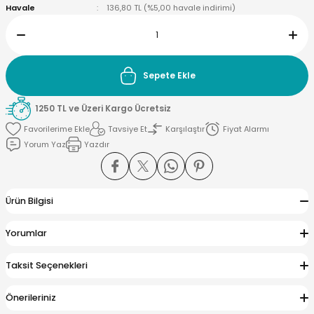
Havale
136,80 TL (%5,00 havale indirimi)
yna Pleksi
Sepete Ekle
işirme Kağıdı
1250 TL ve Üzeri Kargo Ücretsiz
Tavsiye Et
Karşılaştır
Fiyat Alarmı
Yorum Yaz
Yazdır
Ürün Bilgisi
Yorumlar
Taksit Seçenekleri
Önerileriniz