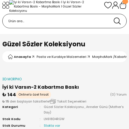
Geri Dön
Geri Dön
urabiye Malzemeleri
mp
/Kabartma Baskı
i
Güzel Sözler Koleksiyonu
/ Bas-Çek Kalıp
Anasayfa
Pasta ve Kurabiye Malzemeleri
MorphoMark /Kabartm
pları
3D MORPHO
r / Embosser
İyi ki Varsın-2 Kabartma Baskı
₺ 144
Online'a özel fırsat
(0) Yorum
re / Doku-Şablon Baskı
₺ 15
den başlayan taksitlerle!
Taksit Seçenekleri
Kategori
Güzel Sözler Koleksiyonu
,
Anneler Günü (Mother's
Day)
ama Aparatları
Stok Kodu
LN918D4RGW
Stok Durumu
Stokta var
p Çubukları