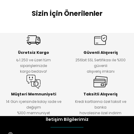
Sizin İçin Önerilenler
Sweet Stamp
3D MORPHO
Sweet Stamp - Mini-Handwritten
Daire Kesici Kurabiye Kalıbı
Ücretsiz Kargo
Güvenli Alışveriş
₺1.250 ve üzeri tüm
256bit SSL Sertifikası ile %100
₺ 354
₺ 67
siparişlerinizde
güvenli
kargo bedava!
alışveriş imkanı
Sweet Stamp
Sweet Stamp - Frosting
Müşteri Memnuniyeti
Taksitli Alışveriş
14 Gün içerisinde kolay iade ve
Kredi kartlarına özel taksit ve
değişim
banka
₺ 354
%100 memnuniyet
havalesine özel indirim
İletişim Bilgilerimiz