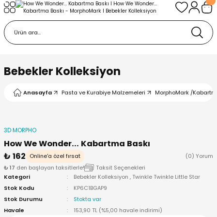
Geri Dön
Geri Dön
urabiye Malzemeleri
mp
/Kabartma Baskı
i
Bebekler Kolleksiyon
/ Bas-Çek Kalıp
Anasayfa
Pasta ve Kurabiye Malzemeleri
MorphoMark /Kabartm
pları
3D MORPHO
r / Embosser
How We Wonder... Kabartma Baskı
₺ 162
Online'a özel fırsat
(0) Yorum
re / Doku-Şablon Baskı
₺ 17
den başlayan taksitlerle!
Taksit Seçenekleri
Kategori
Bebekler Kolleksiyon
,
Twinkle Twinkle Little Star
Stok Kodu
KP6C1BGAP9
ama Aparatları
Stok Durumu
Stokta var
Havale
153,90 TL (%5,00 havale indirimi)
p Çubukları