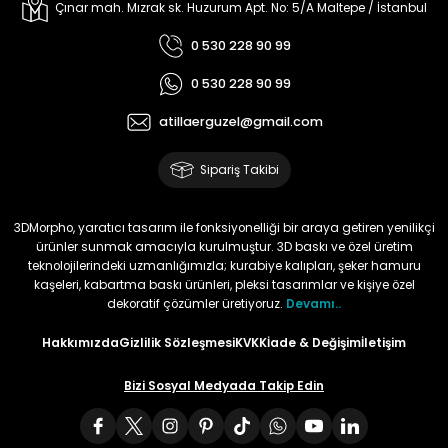
Çınar mah. Mızrak sk. Huzurum Apt. No: 5/A Maltepe / İstanbul
0 530 228 90 99
0 530 228 90 99
atillaerguzel@gmail.com
Sipariş Takibi
3DMorpho, yaratıcı tasarım ile fonksiyonelliği bir araya getiren yenilikçi
ürünler sunmak amacıyla kurulmuştur. 3D baskı ve özel üretim
teknolojilerindeki uzmanlığımızla; kurabiye kalıpları, şeker hamuru
kaşeleri, kabartma baskı ürünleri, pleksi tasarımlar ve kişiye özel
dekoratif çözümler üretiyoruz.
Devamı..
Hakkımızda
Gizlilik Sözleşmesi
KVKK
İade & Değişim
İletişim
Bizi Sosyal Medyada Takip Edin