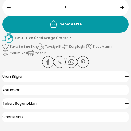
Sepete Ekle
yna Pleksi
1250 TL ve Üzeri Kargo Ücretsiz
işirme Kağıdı
Tavsiye Et
Karşılaştır
Fiyat Alarmı
Yorum Yaz
Yazdır
Ürün Bilgisi
Yorumlar
Taksit Seçenekleri
Önerileriniz