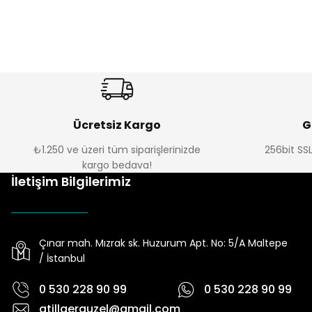
Ücretsiz Kargo
G
₺1.250 ve üzeri tüm siparişlerinizde
256bit SSL
kargo bedava!
İletişim Bilgilerimiz
Çınar mah. Mızrak sk. Huzurum Apt. No: 5/A Maltepe
/ İstanbul
0 530 228 90 99
0 530 228 90 99
atillaerguzel@gmail.com