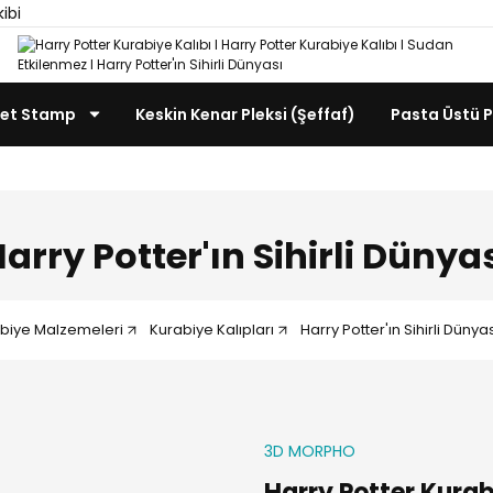
kibi
et Stamp
Keskin Kenar Pleksi (Şeffaf)
Pasta Üstü P
arry Potter'ın Sihirli Dünya
abiye Malzemeleri
Kurabiye Kalıpları
Harry Potter'ın Sihirli Dünya
3D MORPHO
Harry Potter Kurab