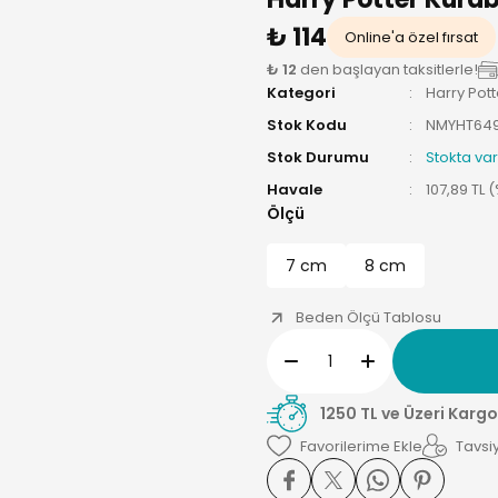
₺ 114
Online'a özel fırsat
₺ 12
den başlayan taksitlerle!
Kategori
Harry Potte
Stok Kodu
NMYHT64
Stok Durumu
Stokta var
Havale
107,89 TL 
Ölçü
7 cm
8 cm
Beden Ölçü Tablosu
1250 TL ve Üzeri Kargo
Tavsiy