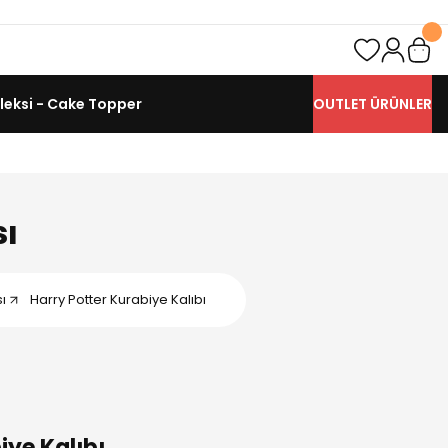
leksi - Cake Topper
OUTLET ÜRÜNLER
sı
sı
Harry Potter Kurabiye Kalıbı
iye Kalıbı