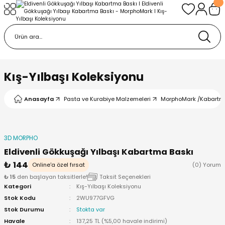
Geri Dön
Geri Dön
urabiye Malzemeleri
mp
/Kabartma Baskı
i
Kış-Yılbaşı Koleksiyonu
/ Bas-Çek Kalıp
Anasayfa
Pasta ve Kurabiye Malzemeleri
MorphoMark /Kabartm
pları
3D MORPHO
r / Embosser
Eldivenli Gökkuşağı Yılbaşı Kabartma Baskı
₺ 144
Online'a özel fırsat
(0) Yorum
re / Doku-Şablon Baskı
₺ 15
den başlayan taksitlerle!
Taksit Seçenekleri
Kategori
Kış-Yılbaşı Koleksiyonu
ama Aparatları
Stok Kodu
2WU977GFVG
Stok Durumu
Stokta var
Havale
137,25 TL (%5,00 havale indirimi)
p Çubukları