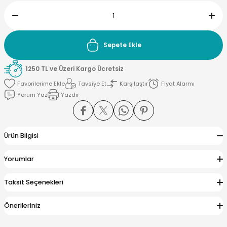
Sepete Ekle
yna Pleksi
1250 TL ve Üzeri Kargo Ücretsiz
işirme Kağıdı
Tavsiye Et
Karşılaştır
Fiyat Alarmı
Yorum Yaz
Yazdır
Ürün Bilgisi
Yorumlar
Taksit Seçenekleri
Önerileriniz