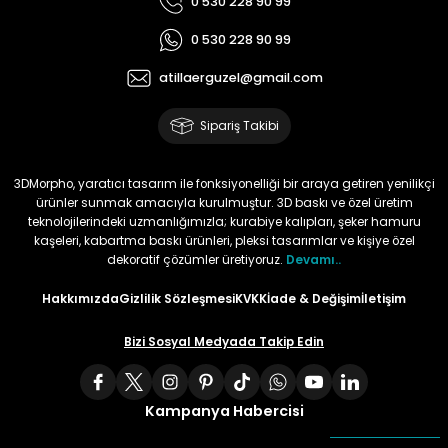
0 530 228 90 99
0 530 228 90 99
atillaerguzel@gmail.com
Sipariş Takibi
3DMorpho, yaratıcı tasarım ile fonksiyonelliği bir araya getiren yenilikçi
ürünler sunmak amacıyla kurulmuştur. 3D baskı ve özel üretim
teknolojilerindeki uzmanlığımızla; kurabiye kalıpları, şeker hamuru
kaşeleri, kabartma baskı ürünleri, pleksi tasarımlar ve kişiye özel
dekoratif çözümler üretiyoruz.
Devamı..
Hakkımızda
Gizlilik Sözleşmesi
KVKK
İade & Değişim
İletişim
Bizi Sosyal Medyada Takip Edin
Kampanya Habercisi