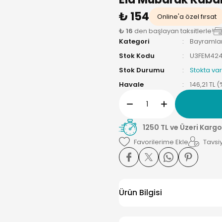
₺ 154
Online'a özel fırsat
₺ 16
den başlayan taksitlerle!
Kategori
Bayramlar
Stok Kodu
U3FEM42
Stok Durumu
Stokta var
Havale
146,21 TL 
1250 TL ve Üzeri Kargo
Tavsiy
Ürün Bilgisi