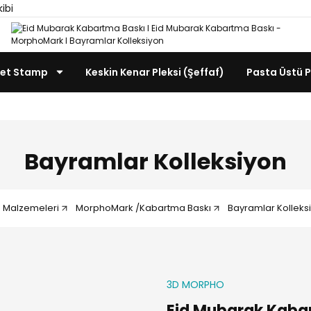
kibi
et Stamp
Keskin Kenar Pleksi (Şeffaf)
Pasta Üstü P
Bayramlar Kolleksiyon
e Malzemeleri
MorphoMark /Kabartma Baskı
Bayramlar Kolleks
3D MORPHO
Eid Mubarak Kaba