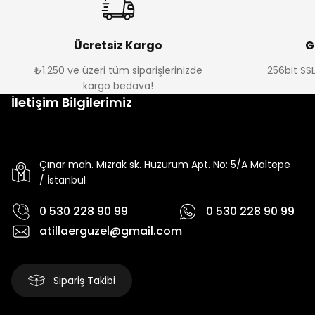
Ücretsiz Kargo
G
₺1.250 ve üzeri tüm siparişlerinizde
256bit SSL
kargo bedava!
İletişim Bilgilerimiz
Çınar mah. Mızrak sk. Huzurum Apt. No: 5/A Maltepe
/ İstanbul
0 530 228 90 99
0 530 228 90 99
atillaerguzel@gmail.com
Sipariş Takibi