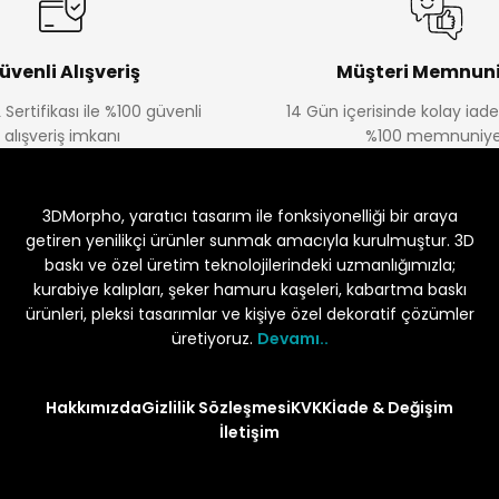
üvenli Alışveriş
Müşteri Memnuni
 Sertifikası ile %100 güvenli
14 Gün içerisinde kolay iad
alışveriş imkanı
%100 memnuniye
3DMorpho, yaratıcı tasarım ile fonksiyonelliği bir araya
getiren yenilikçi ürünler sunmak amacıyla kurulmuştur. 3D
baskı ve özel üretim teknolojilerindeki uzmanlığımızla;
kurabiye kalıpları, şeker hamuru kaşeleri, kabartma baskı
ürünleri, pleksi tasarımlar ve kişiye özel dekoratif çözümler
üretiyoruz.
Devamı..
Hakkımızda
Gizlilik Sözleşmesi
KVKK
İade & Değişim
İletişim