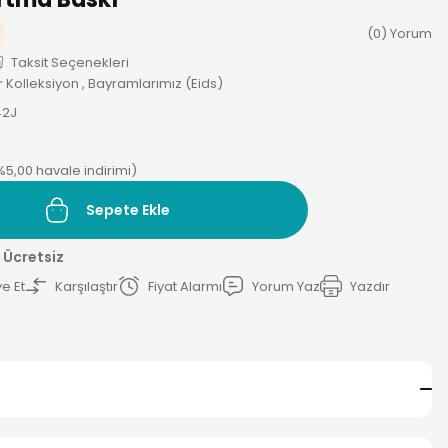
(0) Yorum
Taksit Seçenekleri
 Kolleksiyon
,
Bayramlarımız (Eids)
42J
(%5,00 havale indirimi)
Sepete Ekle
 Ücretsiz
e Et
Karşılaştır
Fiyat Alarmı
Yorum Yaz
Yazdır