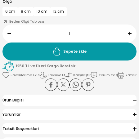
Ölçü
6 cm
8 cm
10 cm
12 cm
Beden Ölçü Tablosu
yna Pleksi
işirme Kağıdı
Sepete Ekle
1250 TL ve Üzeri Kargo Ücretsiz
Tavsiye Et
Karşılaştır
Yorum Yaz
Yazdır
Ürün Bilgisi
Yorumlar
Taksit Seçenekleri