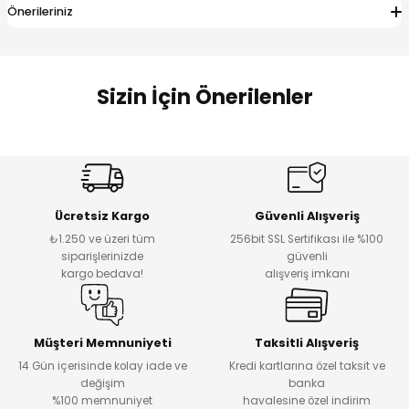
Önerileriniz
Sizin İçin Önerilenler
3D MORPHO
3D MORPHO
Çerçeve Kurabiye Kalıbı - 1
Çerçeve Kurabiye Kalıbı - 2
Ücretsiz Kargo
Güvenli Alışveriş
₺1.250 ve üzeri tüm
256bit SSL Sertifikası ile %100
₺ 79
₺ 89
siparişlerinizde
güvenli
kargo bedava!
alışveriş imkanı
3D MORPHO
3D MORPHO
Çerçeve Kurabiye Kalıbı - 3
Çerçeve Kurabiye Kalıbı - 4
Müşteri Memnuniyeti
Taksitli Alışveriş
14 Gün içerisinde kolay iade ve
Kredi kartlarına özel taksit ve
değişim
banka
₺ 74
₺ 89
%100 memnuniyet
havalesine özel indirim