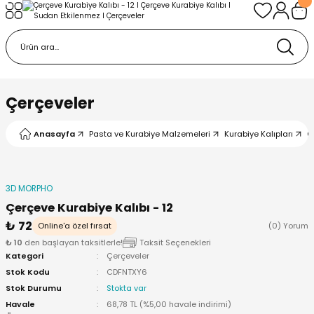
Geri Dön
Geri Dön
urabiye Malzemeleri
mp
/Kabartma Baskı
i
Çerçeveler
/ Bas-Çek Kalıp
Anasayfa
Pasta ve Kurabiye Malzemeleri
Kurabiye Kalıpları
Ç
pları
3D MORPHO
r / Embosser
Çerçeve Kurabiye Kalıbı - 12
₺ 72
Online'a özel fırsat
(0) Yorum
re / Doku-Şablon Baskı
₺ 10
den başlayan taksitlerle!
Taksit Seçenekleri
Kategori
Çerçeveler
Stok Kodu
CDFNTXY6
ama Aparatları
Stok Durumu
Stokta var
Havale
68,78 TL (%5,00 havale indirimi)
p Çubukları