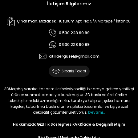
İletişim Bilgilerimiz
3D MORPHO
3D MORPHO
Çerçeve Kurabiye Kalıbı - 5
Çerçeve Kurabiye Kalıbı - 6
Çınar mah. Mızrak sk. Huzurum Apt. No: 5/A Maltepe / İstanbul
0 530 228 90 99
0 530 228 90 99
₺ 89
₺ 96
atillaerguzel@gmail.com
3D MORPHO
3D MORPHO
Çerçeve Kurabiye Kalıbı - 7
Çerçeve Kurabiye Kalıbı - 8
Sipariş Takibi
3DMorpho, yaratıcı tasarım ile fonksiyonelliği bir araya getiren yenilikçi
₺ 72
₺ 72
ürünler sunmak amacıyla kurulmuştur. 3D baskı ve özel üretim
teknolojilerindeki uzmanlığımızla; kurabiye kalıpları, şeker hamuru
kaşeleri, kabartma baskı ürünleri, pleksi tasarımlar ve kişiye özel
dekoratif çözümler üretiyoruz.
Devamı..
Hakkımızda
Gizlilik Sözleşmesi
KVKK
İade & Değişim
İletişim
Bizi Sosyal Medyada Takip Edin