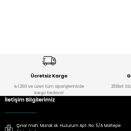
Sweet Stamp
Sweet Stamp
Sweet Stamp - Urban
Sweet Stamp - Mutlu Noel Figürleri
₺ 407
₺ 171
Ücretsiz Kargo
G
₺1.250 ve üzeri tüm siparişlerinizde
256bit SSL
kargo bedava!
İletişim Bilgilerimiz
Çınar mah. Mızrak sk. Huzurum Apt. No: 5/A Maltepe