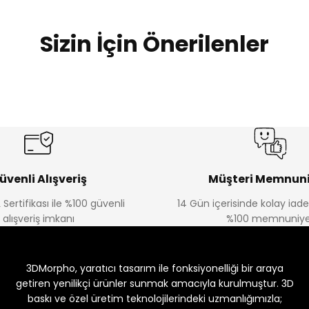
Sizin İçin Önerilenler
 / Merry Christmas Elements
üvenli Alışveriş
Müşteri Memnuni
 Sertifikası ile %100 güvenli
14 Gün içerisinde kolay iad
alışveriş imkanı
%100 memnuniye
3DMorpho, yaratıcı tasarım ile fonksiyonelliği bir araya
getiren yenilikçi ürünler sunmak amacıyla kurulmuştur. 3D
baskı ve özel üretim teknolojilerindeki uzmanlığımızla;