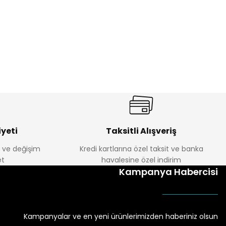
yeti
Taksitli Alışveriş
e ve değişim
Kredi kartlarına özel taksit ve banka
t
havalesine özel indirim
Kampanya Habercisi
Kampanyalar ve en yeni ürünlerimizden haberiniz olsun