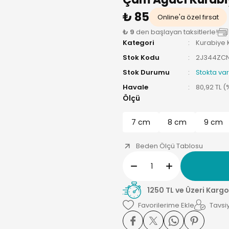
₺ 85
Online'a özel fırsat
₺ 9
den başlayan taksitlerle!
Kategori
Kurabiye K
Stok Kodu
2J344ZC
Stok Durumu
Stokta var
Havale
80,92 TL (
Ölçü
7 cm
8 cm
9 cm
Beden Ölçü Tablosu
1250 TL ve Üzeri Kargo
Tavsiy