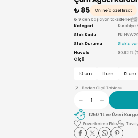
₺ 85
Online'a özel fırsat
₺ 9
den başlayan taksitlerle!
Kategori
Kurabiye K
Stok Kodu
EKLNVW2
Stok Durumu
Stokta var
Havale
80,92 TL (
Ölçü
10 cm
11 cm
12 cm
Beden Ölçü Tablosu
1250 TL ve Üzeri Kargo
Tavsiy