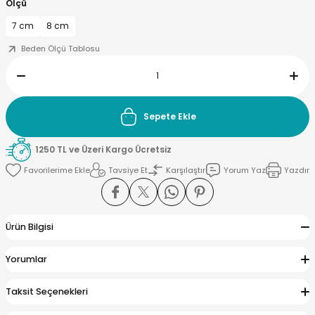
Ölçü
7 cm
8 cm
Beden Ölçü Tablosu
yna Pleksi
işirme Kağıdı
Sepete Ekle
1250 TL ve Üzeri Kargo Ücretsiz
Tavsiye Et
Karşılaştır
Yorum Yaz
Yazdır
Ürün Bilgisi
Yorumlar
Taksit Seçenekleri