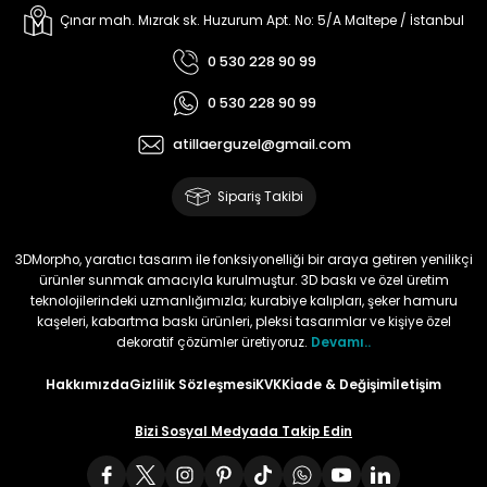
Çınar mah. Mızrak sk. Huzurum Apt. No: 5/A Maltepe / İstanbul
0 530 228 90 99
0 530 228 90 99
atillaerguzel@gmail.com
Sipariş Takibi
3DMorpho, yaratıcı tasarım ile fonksiyonelliği bir araya getiren yenilikçi
ürünler sunmak amacıyla kurulmuştur. 3D baskı ve özel üretim
teknolojilerindeki uzmanlığımızla; kurabiye kalıpları, şeker hamuru
kaşeleri, kabartma baskı ürünleri, pleksi tasarımlar ve kişiye özel
dekoratif çözümler üretiyoruz.
Devamı..
Hakkımızda
Gizlilik Sözleşmesi
KVKK
İade & Değişim
İletişim
Bizi Sosyal Medyada Takip Edin