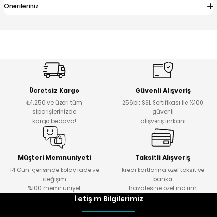
Önerileriniz
Ücretsiz Kargo
Güvenli Alışveriş
₺1.250 ve üzeri tüm
256bit SSL Sertifikası ile %100
siparişlerinizde
güvenli
kargo bedava!
alışveriş imkanı
Müşteri Memnuniyeti
Taksitli Alışveriş
14 Gün içerisinde kolay iade ve
Kredi kartlarına özel taksit ve
değişim
banka
%100 memnuniyet
havalesine özel indirim
İletişim Bilgilerimiz