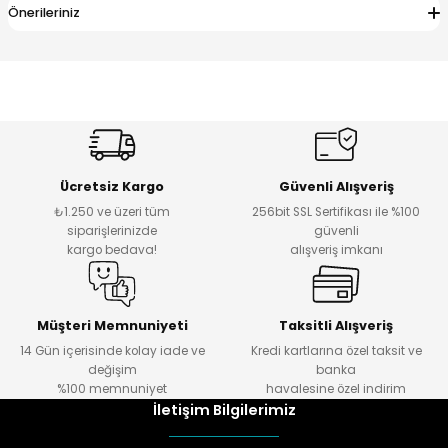
Önerileriniz
Ücretsiz Kargo
Güvenli Alışveriş
₺1.250 ve üzeri tüm
256bit SSL Sertifikası ile %100
siparişlerinizde
güvenli
kargo bedava!
alışveriş imkanı
Müşteri Memnuniyeti
Taksitli Alışveriş
14 Gün içerisinde kolay iade ve
Kredi kartlarına özel taksit ve
değişim
banka
%100 memnuniyet
havalesine özel indirim
İletişim Bilgilerimiz