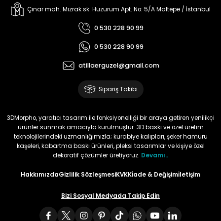
Çınar mah. Mızrak sk. Huzurum Apt. No: 5/A Maltepe / İstanbul
0 530 228 90 99
0 530 228 90 99
atillaerguzel@gmail.com
Sipariş Takibi
3DMorpho, yaratıcı tasarım ile fonksiyonelliği bir araya getiren yenilikçi
ürünler sunmak amacıyla kurulmuştur. 3D baskı ve özel üretim
teknolojilerindeki uzmanlığımızla; kurabiye kalıpları, şeker hamuru
kaşeleri, kabartma baskı ürünleri, pleksi tasarımlar ve kişiye özel
dekoratif çözümler üretiyoruz.
Devamı..
Hakkımızda
Gizlilik Sözleşmesi
KVKK
İade & Değişim
İletişim
Bizi Sosyal Medyada Takip Edin