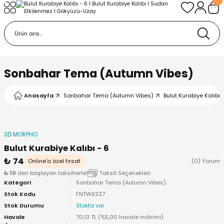
Geri Dön
Geri Dön
urabiye Malzemeleri
mp
/Kabartma Baskı
i
Sonbahar Tema (Autumn Vibes)
/ Bas-Çek Kalıp
Anasayfa
Sonbahar Tema (Autumn Vibes)
Bulut Kurabiye Kalıbı 
pları
3D MORPHO
r / Embosser
Bulut Kurabiye Kalıbı - 6
₺ 74
Online'a özel fırsat
(0) Yorum
re / Doku-Şablon Baskı
₺ 10
den başlayan taksitlerle!
Taksit Seçenekleri
Kategori
Sonbahar Tema (Autumn Vibes)
Stok Kodu
FNTWX237
ama Aparatları
Stok Durumu
Stokta var
Havale
70,13 TL (%5,00 havale indirimi)
p Çubukları