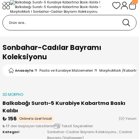
Geri Dön
Geri Dön
urabiye Malzemeleri
mp
/Kabartma Baskı
i
Sonbahar-Cadılar Bayramı
Koleksiyonu
/ Bas-Çek Kalıp
Anasayfa
Pasta ve Kurabiye Malzemeleri
MorphoMark /Kabartm
pları
r / Embosser
3D MORPHO
Balkabağı Suratı-5 Kurabiye Kabartma Baskı
re / Doku-Şablon Baskı
Kalıbı
₺ 156
Online'a özel fırsat
(0) Yorum
ama Aparatları
₺ 17
den başlayan taksitlerle!
Taksit Seçenekleri
Kategori
Sonbahar-Cadılar Bayramı Koleksiyonu
,
Cadılar
Bayramı (Halloween)
p Çubukları