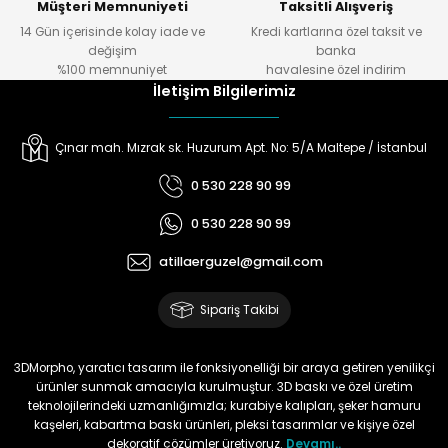
Müşteri Memnuniyeti
Taksitli Alışveriş
14 Gün içerisinde kolay iade ve
Kredi kartlarına özel taksit ve
değişim
banka
%100 memnuniyet
havalesine özel indirim
İletişim Bilgilerimiz
Çınar mah. Mızrak sk. Huzurum Apt. No: 5/A Maltepe / İstanbul
0 530 228 90 99
0 530 228 90 99
atillaerguzel@gmail.com
Sipariş Takibi
3DMorpho, yaratıcı tasarım ile fonksiyonelliği bir araya getiren yenilikçi
ürünler sunmak amacıyla kurulmuştur. 3D baskı ve özel üretim
teknolojilerindeki uzmanlığımızla; kurabiye kalıpları, şeker hamuru
kaşeleri, kabartma baskı ürünleri, pleksi tasarımlar ve kişiye özel
dekoratif çözümler üretiyoruz.
Devamı..