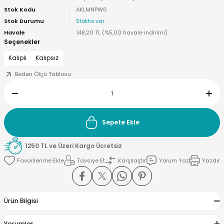
Stok Kodu
AKLMNPW6
Stok Durumu
Stokta var
Havale
148,20 TL (%5,00 havale indirimi)
Seçenekler
yna Pleksi
Kalıplı
Kalıpsız
Beden Ölçü Tablosu
işirme Kağıdı
Sepete Ekle
1250 TL ve Üzeri Kargo Ücretsiz
Tavsiye Et
Karşılaştır
Yorum Yaz
Yazdır
Ürün Bilgisi
Yorumlar