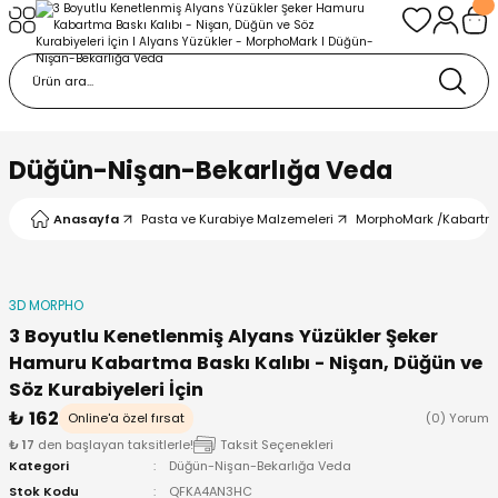
Geri Dön
Geri Dön
urabiye Malzemeleri
mp
/Kabartma Baskı
i
Düğün-Nişan-Bekarlığa Veda
/ Bas-Çek Kalıp
Anasayfa
Pasta ve Kurabiye Malzemeleri
MorphoMark /Kabartm
pları
3D MORPHO
r / Embosser
3 Boyutlu Kenetlenmiş Alyans Yüzükler Şeker
Hamuru Kabartma Baskı Kalıbı - Nişan, Düğün ve
re / Doku-Şablon Baskı
Söz Kurabiyeleri İçin
₺ 162
Online'a özel fırsat
(0) Yorum
ama Aparatları
₺ 17
den başlayan taksitlerle!
Taksit Seçenekleri
Kategori
Düğün-Nişan-Bekarlığa Veda
Stok Kodu
QFKA4AN3HC
p Çubukları