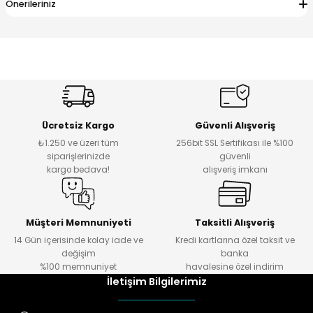
Önerileriniz
Ücretsiz Kargo
Güvenli Alışveriş
₺1.250 ve üzeri tüm
256bit SSL Sertifikası ile %100
siparişlerinizde
güvenli
kargo bedava!
alışveriş imkanı
Müşteri Memnuniyeti
Taksitli Alışveriş
14 Gün içerisinde kolay iade ve
Kredi kartlarına özel taksit ve
değişim
banka
%100 memnuniyet
havalesine özel indirim
İletişim Bilgilerimiz