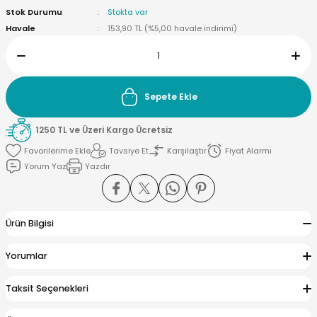
Stok Durumu
Stokta var
Havale
153,90 TL (%5,00 havale indirimi)
yna Pleksi
Sepete Ekle
işirme Kağıdı
1250 TL ve Üzeri Kargo Ücretsiz
Tavsiye Et
Karşılaştır
Fiyat Alarmı
Yorum Yaz
Yazdır
Ürün Bilgisi
Yorumlar
Taksit Seçenekleri