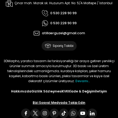
Çınar mah. Mızrak sk. Huzurum Apt. No: 5/A Maltepe / İstanbul
0 530 228 90 99
0 530 228 90 99
atillaerguzel@gmail.com
Sipariş Takibi
3DMorpho, yaratıcı tasarım ile fonksiyonelliği bir araya getiren yenilikçi
ürünler sunmak amacıyla kurulmuştur. 3D baskı ve özel üretim
teknolojilerindeki uzmanlığımızla; kurabiye kalıpları, şeker hamuru
kaşeleri, kabartma baskı ürünleri, pleksi tasarımlar ve kişiye özel
dekoratif çözümler üretiyoruz.
Devamı..
Hakkımızda
Gizlilik Sözleşmesi
KVKK
İade & Değişim
İletişim
Bizi Sosyal Medyada Takip Edin