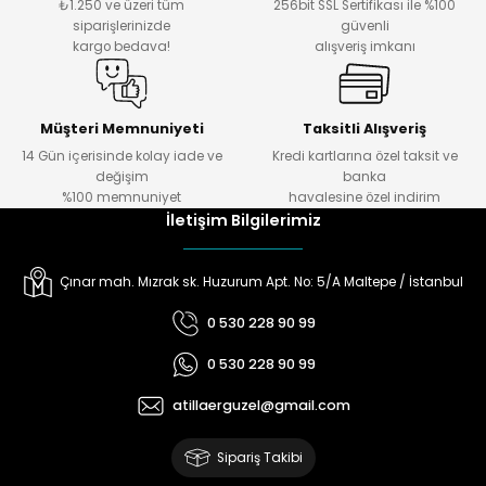
₺1.250 ve üzeri tüm
256bit SSL Sertifikası ile %100
siparişlerinizde
güvenli
kargo bedava!
alışveriş imkanı
yna Pleksi
Müşteri Memnuniyeti
Taksitli Alışveriş
14 Gün içerisinde kolay iade ve
Kredi kartlarına özel taksit ve
işirme Kağıdı
değişim
banka
%100 memnuniyet
havalesine özel indirim
İletişim Bilgilerimiz
Çınar mah. Mızrak sk. Huzurum Apt. No: 5/A Maltepe / İstanbul
0 530 228 90 99
0 530 228 90 99
atillaerguzel@gmail.com
Sipariş Takibi