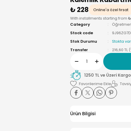
₺ 228
Online'a özel fırsat
With installments starting from
₺
Category
Öğretmen
Stock code
9J96ZG7
Stok Durumu
Stokta var
Transfer
216,60 TL 
1250 TL ve Üzeri Kargo
Tavsiy
Ürün Bilgisi