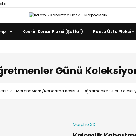
kibi
amp
Keskin Kenar Pleksi (Şeffaf)
Pasta Üstü Pleksi 
ğretmenler Günü Koleksiyo
ients
MorphoMark /Kabartma Baskı
Öğretmenler Günü Koleksi
Morpho 3D
Kalemlik Kabartm