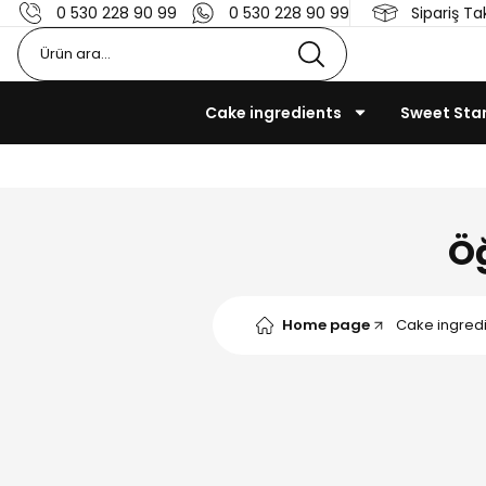
0 530 228 90 99
0 530 228 90 99
Sipariş Ta
Cake ingredients
Sweet St
Ö
Home page
Cake ingred