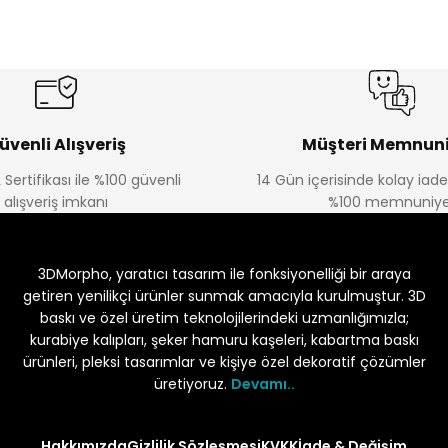
Morpho 3D
Seti (Embosser)
Mini Elyazı Alfabe Kaşe Baskı Seti (Embosser)
₺ 786
üvenli Alışveriş
Müşteri Memnuni
 Sertifikası ile %100 güvenli
14 Gün içerisinde kolay iad
alışveriş imkanı
%100 memnuniye
3DMorpho, yaratıcı tasarım ile fonksiyonelliği bir araya
getiren yenilikçi ürünler sunmak amacıyla kurulmuştur. 3D
baskı ve özel üretim teknolojilerindeki uzmanlığımızla;
kurabiye kalıpları, şeker hamuru kaşeleri, kabartma baskı
ürünleri, pleksi tasarımlar ve kişiye özel dekoratif çözümler
üretiyoruz.
Devamı..
Hakkımızda
Gizlilik Sözleşmesi
KVKK
İade & Değişim