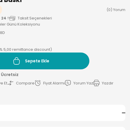
(0) Yorum
 24
!!
Taksit Seçenekleri
ler Günü Koleksiyonu
D8D
(% 5,00 remittance discount)
Sepete Ekle
 Ücretsiz
e Et
Compare
Fiyat Alarmı
Yorum Yaz
Yazdır