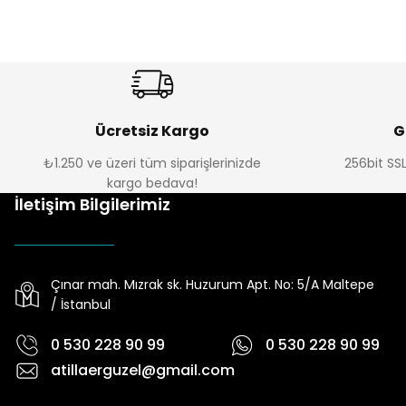
Morpho 3D
Morpho 3D
Daire Kesici Kurabiye Kalıbı
Mini Morpho Alfabe Kaşe Baskı 
₺ 67
₺ 426
Ücretsiz Kargo
G
₺1.250 ve üzeri tüm siparişlerinizde
256bit SSL
kargo bedava!
İletişim Bilgilerimiz
Çınar mah. Mızrak sk. Huzurum Apt. No: 5/A Maltepe
/ İstanbul
0 530 228 90 99
0 530 228 90 99
atillaerguzel@gmail.com