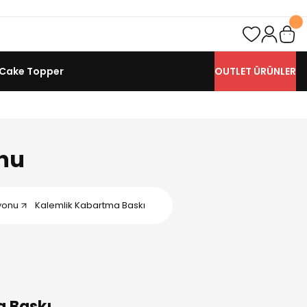
- Cake Topper
OUTLET ÜRÜNLER
nu
yonu
Kalemlik Kabartma Baskı
a Baskı